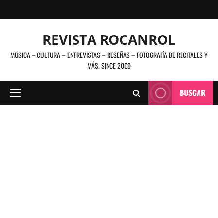
Saltar
al
contenido
REVISTA ROCANROL
MÚSICA – CULTURA – ENTREVISTAS – RESEÑAS – FOTOGRAFÍA DE RECITALES Y
MÁS. SINCE 2009
BUSCAR
Menú
principal