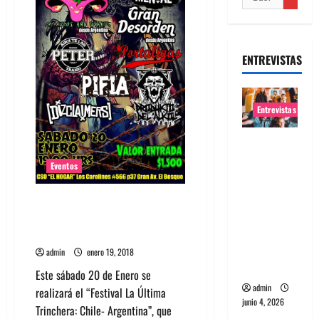
ENTREVISTAS
Entrevistas
Entrevista
banda
Eventos
Evolfo:
Hablándol
Festival La Última Trinchera
e
reúne punk femenino de Chile y
directame
Argentina
nte a tu
admin
enero 19, 2018
espíritu
Este sábado 20 de Enero se
admin
realizará el “Festival La Última
junio 4, 2026
Trinchera: Chile- Argentina”, que