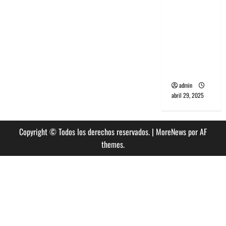
banda
PCR, No
Wave y Art
punk de
Corea del
Sur
admin
abril 29, 2025
Copyright © Todos los derechos reservados.
|
MoreNews
por AF
themes.