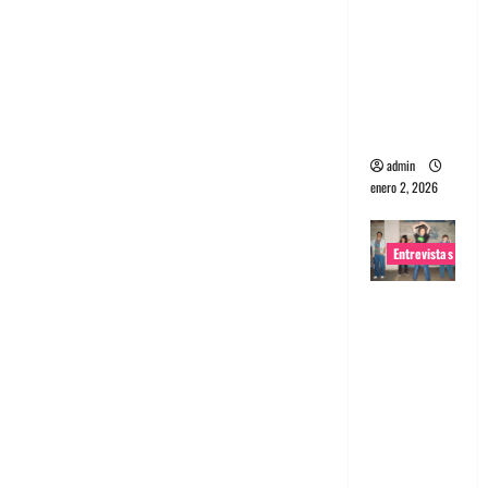
portugues
a
Maquina:
Directo y
visceral
admin
enero 2, 2026
Entrevistas
Entrevista
a la banda
japonesa
Zoobombs
: Una
energía
salvaje