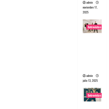
admin
noviembre 17,
2025
Entrevistas
Entrevista
a The
Wants: Su
universo
distorsion
ado
admin
julio 13, 2025
Entrevistas
Entrevista: