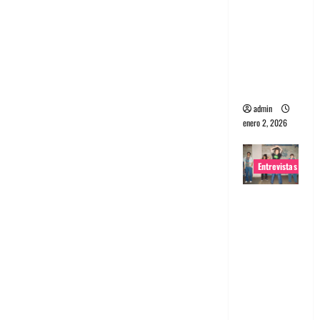
portugues
a
Maquina:
Directo y
visceral
admin
enero 2, 2026
Entrevistas
Entrevista
a la banda
japonesa
Zoobombs
: Una
energía
salvaje