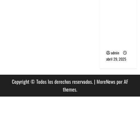
banda
PCR, No
Wave y Art
punk de
Corea del
Sur
admin
abril 29, 2025
Copyright © Todos los derechos reservados.
|
MoreNews
por AF
themes.