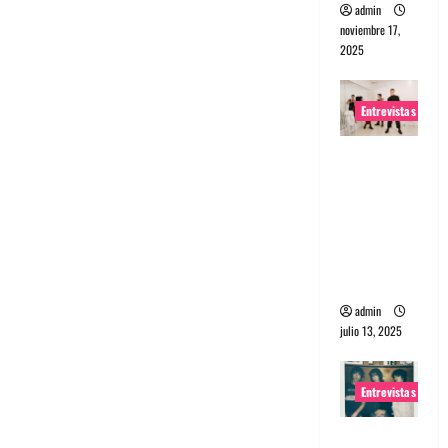
admin
noviembre 17,
2025
Entrevistas
Entrevista
a The
Wants: Su
universo
distorsion
ado
admin
julio 13, 2025
Entrevistas
Entrevista: