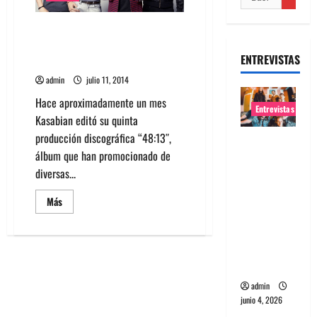
Mira trailer de Kasabian:
“Summer Solstice”, nuevo filme
ENTREVISTAS
de la banda
admin
julio 11, 2014
Hace aproximadamente un mes
Entrevistas
Kasabian editó su quinta
producción discográfica “48:13″,
Entrevista
álbum que han promocionado de
banda
diversas...
Evolfo:
Hablándol
Leer
Más
más
e
acerca
directame
de
Mira
nte a tu
trailer
de
espíritu
Kasabian:
“Summer
admin
Solstice”,
nuevo
junio 4, 2026
filme