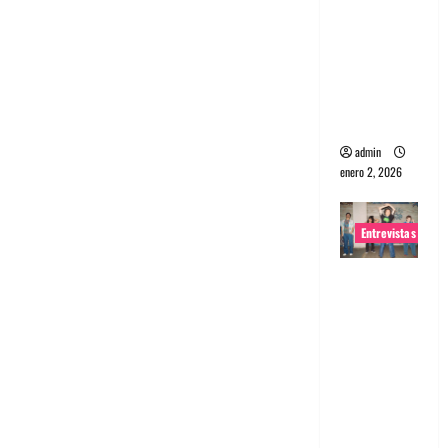
portugues
a
Maquina:
Directo y
visceral
admin
enero 2, 2026
Entrevistas
Entrevista
a la banda
japonesa
Zoobombs
: Una
energía
salvaje