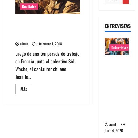
Recitales
Juanito Ayala presenta nuevo
ENTREVISTAS
material “Lo comido y lo
bailado”
admin
diciembre 1, 2018
Entrevistas
Luego de una temporada de trabajo
en Francia junto al colectivo Sidi
Entrevista
Wacho, el cantautor chileno
banda
Juanito...
Evolfo:
Hablándol
Leer
Más
e
más
acerca
directame
de
Juanito
nte a tu
Ayala
presenta
espíritu
nuevo
material
admin
“Lo
junio 4, 2026
comido
y