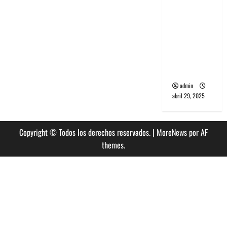
banda
PCR, No
Wave y Art
punk de
Corea del
Sur
admin
abril 29, 2025
Copyright © Todos los derechos reservados.
|
MoreNews
por AF
themes.