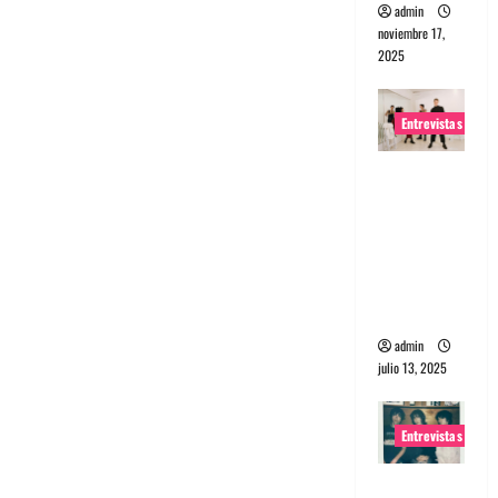
admin
noviembre 17,
2025
Entrevistas
Entrevista
a The
Wants: Su
universo
distorsion
ado
admin
julio 13, 2025
Entrevistas
Entrevista: