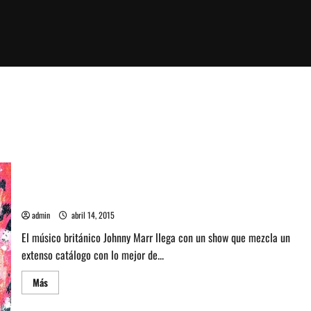
Johnny Marr se presenta en Teatro La Cúpula
admin
abril 14, 2015
El músico británico Johnny Marr llega con un show que mezcla un
extenso catálogo con lo mejor de...
Leer
Más
más
acerca
de