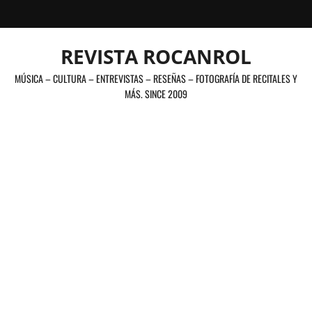
Saltar
al
contenido
REVISTA ROCANROL
MÚSICA – CULTURA – ENTREVISTAS – RESEÑAS – FOTOGRAFÍA DE RECITALES Y
MÁS. SINCE 2009