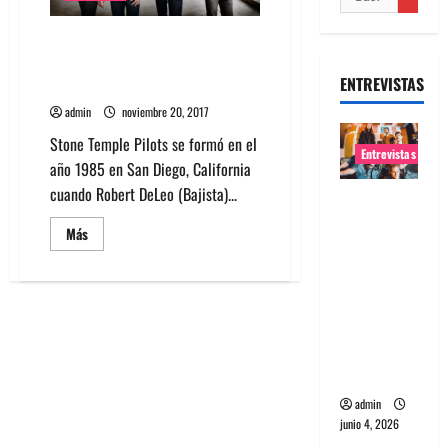
El regreso de Stone Temple
Pilots con nuevo single y nuevo
ENTREVISTAS
cantante «Jeff Gutt»
admin
noviembre 20, 2017
Stone Temple Pilots se formó en el
Entrevistas
año 1985 en San Diego, California
cuando Robert DeLeo (Bajista)...
Entrevista
banda
Leer
Más
más
Evolfo:
acerca
Hablándol
de
El
e
regreso
de
directame
Stone
Temple
nte a tu
Pilots
con
espíritu
nuevo
single
admin
y
junio 4, 2026
nuevo
cantante