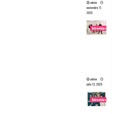
admin
noviembre 17,
2025
Entrevistas
Entrevista
a The
Wants: Su
universo
distorsion
ado
admin
julio 13, 2025
Entrevistas
Entrevista: