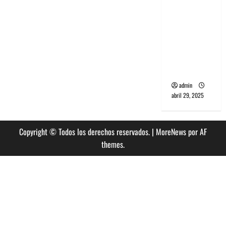
banda
PCR, No
Wave y Art
punk de
Corea del
Sur
admin
abril 29, 2025
Copyright © Todos los derechos reservados.
|
MoreNews
por AF
themes.