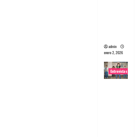
portugues
a
Maquina:
Directo y
visceral
admin
enero 2, 2026
Entrevistas
Entrevista
a la banda
japonesa
Zoobombs
: Una
energía
salvaje