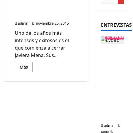
Mira «Sincronía, Pegaso»
el nuevo video de Javiera
Mena
admin
noviembre 25, 2015
ENTREVISTAS
Uno de los años más
Entrevistas
intensos y exitosos es el
que comienza a cerrar
Entrevis
Javiera Mena. Sus...
ta
banda
Leer
Más
más
Evolfo:
acerca
de
Hablánd
Mira
ole
«Sincronía,
Pegaso»
directa
el
nuevo
mente a
video
de
tu
Javiera
Mena
espíritu
admin
junio 4,