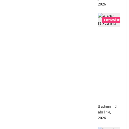
2026
Entrevistas
Entrevis
ta Rudy
De
Anda:
Conquis
tando el
mundo,
una
tocata a
la vez
admin
abril 14,
2026