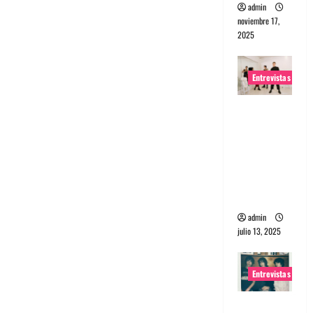
admin
noviembre 17,
2025
Entrevistas
Entrevista
a The
Wants: Su
universo
distorsion
ado
admin
julio 13, 2025
Entrevistas
Entrevista: