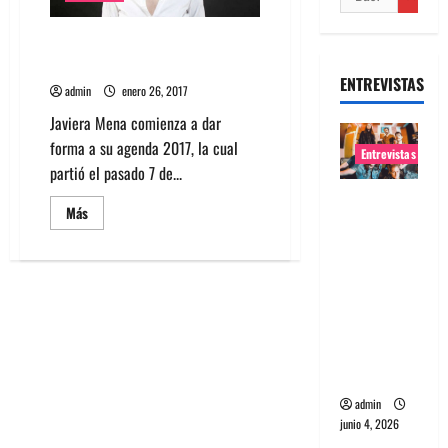
Javiera Mena agenda concierto
gratuito en Santo Domingo
ENTREVISTAS
admin
enero 26, 2017
Javiera Mena comienza a dar
forma a su agenda 2017, la cual
Entrevistas
partió el pasado 7 de...
Entrevista
Leer
Más
banda
más
acerca
Evolfo:
de
Javiera
Hablándol
Mena
agenda
e
concierto
gratuito
directame
en
nte a tu
Santo
Domingo
espíritu
admin
junio 4, 2026