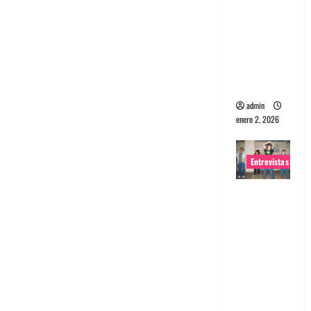
portugues
a
Maquina:
Directo y
visceral
admin
enero 2, 2026
Entrevistas
Entrevista
a la banda
japonesa
Zoobombs
: Una
energía
salvaje