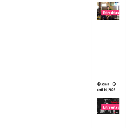
Entrevistas
Entrevista
Rudy De
Anda:
Conquista
ndo el
mundo,
una tocata
a la vez
admin
abril 14, 2026
Entrevistas
Entrevista
a banda