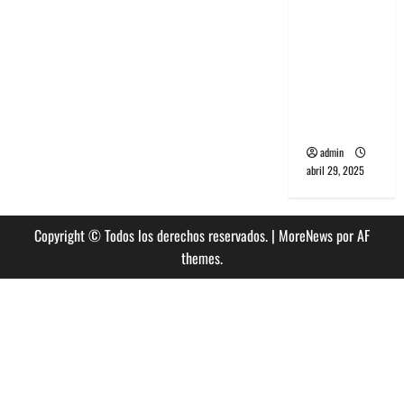
banda
PCR, No
Wave y Art
punk de
Corea del
Sur
admin
abril 29, 2025
Copyright © Todos los derechos reservados.
|
MoreNews
por AF
themes.