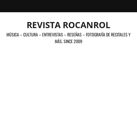
Saltar
al
contenido
REVISTA ROCANROL
MÚSICA – CULTURA – ENTREVISTAS – RESEÑAS – FOTOGRAFÍA DE RECITALES Y
MÁS. SINCE 2009