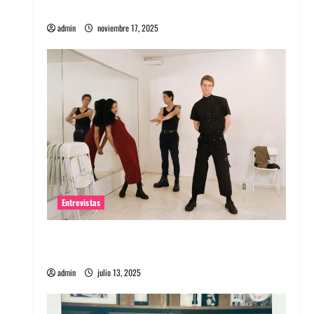
energía salvaje
admin
noviembre 17, 2025
Entrevistas
Entrevista a The Wants: Su universo
distorsionado
admin
julio 13, 2025