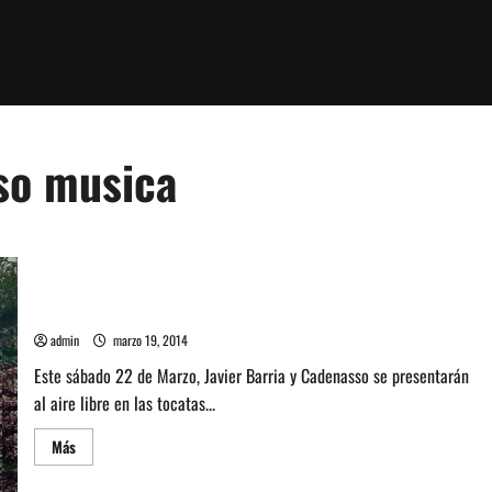
sso musica
Barría y Cadenasso al aire libre este sábado en Barrio Italia
admin
marzo 19, 2014
Este sábado 22 de Marzo, Javier Barria y Cadenasso se presentarán
al aire libre en las tocatas...
Leer
Más
más
acerca
de