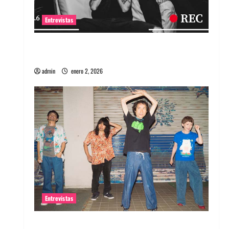
Entrevistas
Entrevista a banda portuguesa Maquina:
Directo y visceral
admin
enero 2, 2026
Entrevistas
Entrevista a la banda japonesa Zoobombs: Una