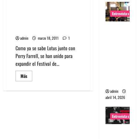
Confirmados de Lollapalooza
Chile: Kanye West, The Killers,
Entrevistas
Jane’s Addiction, The Flaming
Lips, Yeah Yeah Yeahs, The
Entrevista
National y Fatboy Slim
Rudy De
admin
marzo 18, 2011
1
Anda:
Como ya se sabe Lotus junto con
Conquista
Perry Farrell, se han unido para
ndo el
expandir el Festival de...
mundo,
una tocata
Leer
Más
más
a la vez
acerca
de
admin
Confirmados
de
abril 14, 2026
Lollapalooza
Chile:
Kanye
West,
Entrevistas
The
Killers,
Jane’s
Entrevista
Addiction,
The
a banda