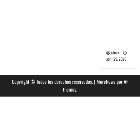
banda
PCR, No
Wave y Art
punk de
Corea del
Sur
admin
abril 29, 2025
Copyright © Todos los derechos reservados.
|
MoreNews
por AF
themes.