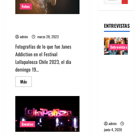
Fotos
Fotos de Janes Addiction en
ENTREVISTAS
Lollapalooza Chile 2023
admin
marzo 28, 2023
Fotografías de lo que fue Janes
Entrevistas
Addiction en el Festival
Entrevista
Lollapalooza Chile 2023, el día
banda
domingo 19...
Evolfo:
Leer
Más
Hablándol
más
acerca
e
de
Fotos
directame
de
nte a tu
Janes
Addiction
espíritu
en
Lollapalooza
admin
Chile
Eventos
2023
junio 4, 2026