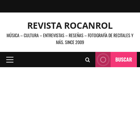
Saltar
al
contenido
REVISTA ROCANROL
MÚSICA – CULTURA – ENTREVISTAS – RESEÑAS – FOTOGRAFÍA DE RECITALES Y
MÁS. SINCE 2009
BUSCAR
Menú
principal