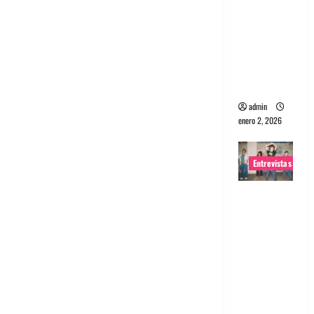
Flaming
Lips,
portugues
Yeah
a
Yeah
Yeahs,
Maquina:
The
National
Directo y
y
Fatboy
visceral
Slim
admin
enero 2, 2026
Entrevistas
Entrevista
a la banda
japonesa
Zoobombs
: Una
energía
salvaje