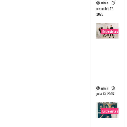
admin
noviembre 17,
2025
Entrevistas
Entrevista
a The
Wants: Su
universo
distorsion
ado
admin
julio 13, 2025
Entrevistas
Entrevista: