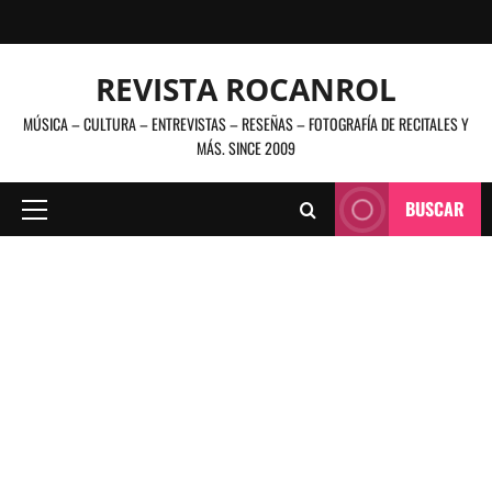
Saltar
al
contenido
REVISTA ROCANROL
MÚSICA – CULTURA – ENTREVISTAS – RESEÑAS – FOTOGRAFÍA DE RECITALES Y
MÁS. SINCE 2009
BUSCAR
Menú
principal