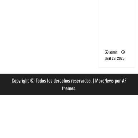
banda
PCR, No
Wave y Art
punk de
Corea del
Sur
admin
abril 29, 2025
Copyright © Todos los derechos reservados.
|
MoreNews
por AF
themes.