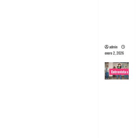
portugues
a
Maquina:
Directo y
visceral
admin
enero 2, 2026
Entrevistas
Entrevista
a la banda
japonesa
Zoobombs
: Una
energía
salvaje