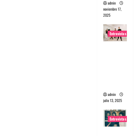
admin
noviembre 17,
2025
Entrevistas
Entrevista
a The
Wants: Su
universo
distorsion
ado
admin
julio 13, 2025
Entrevistas
Entrevista: