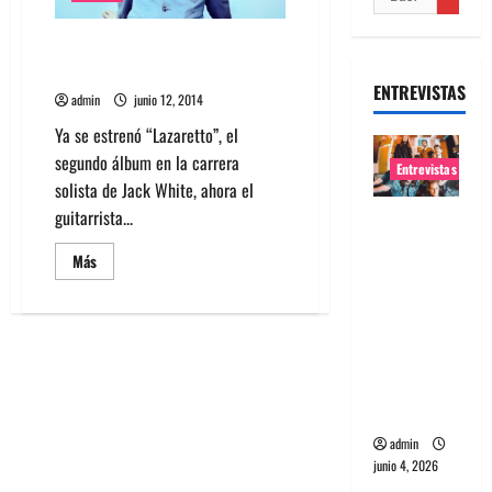
Mira el video de Lazaretto de
Jack White
ENTREVISTAS
admin
junio 12, 2014
Ya se estrenó “Lazaretto”, el
segundo álbum en la carrera
Entrevistas
solista de Jack White, ahora el
guitarrista...
Entrevista
banda
Leer
Más
Evolfo:
más
acerca
Hablándol
de
Mira
e
el
video
directame
de
Lazaretto
nte a tu
de
espíritu
Jack
White
admin
junio 4, 2026