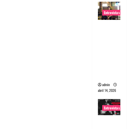
Entrevistas
Entrevista
Rudy De
Anda:
Conquista
ndo el
mundo,
una tocata
a la vez
admin
abril 14, 2026
Entrevistas
Entrevista
a banda