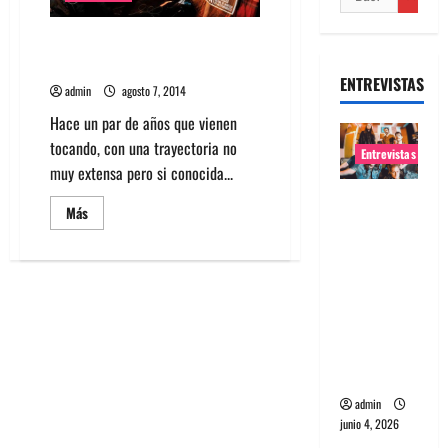
Entrevista a Invierno:
Totalmente recargados
ENTREVISTAS
admin
agosto 7, 2014
Hace un par de años que vienen
tocando, con una trayectoria no
Entrevistas
muy extensa pero si conocida...
Entrevista
Leer
Más
banda
más
acerca
Evolfo:
de
Entrevista
Hablándol
a
Invierno:
e
Totalmente
recargados
directame
nte a tu
espíritu
admin
junio 4, 2026