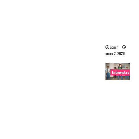
portugues
a
Maquina:
Directo y
visceral
admin
enero 2, 2026
Entrevistas
Entrevista
a la banda
japonesa
Zoobombs
: Una
energía
salvaje