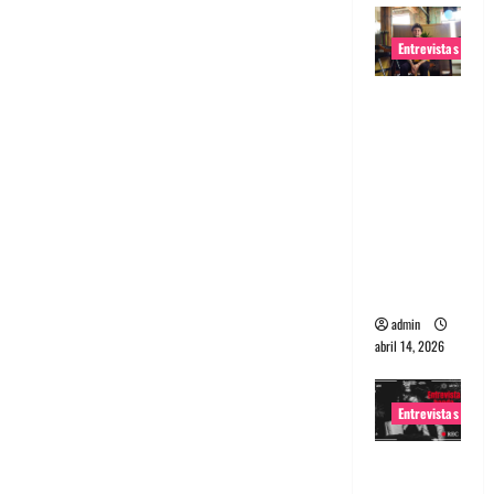
Entrevistas
Entrevista
Rudy De
Anda:
Conquista
ndo el
mundo,
una tocata
a la vez
admin
abril 14, 2026
Entrevistas
Entrevista
a banda