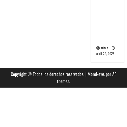
banda
PCR, No
Wave y Art
punk de
Corea del
Sur
admin
abril 29, 2025
Copyright © Todos los derechos reservados.
|
MoreNews
por AF
themes.