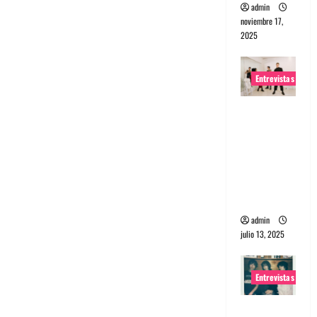
admin
noviembre 17,
2025
Entrevistas
Entrevista
a The
Wants: Su
universo
distorsion
ado
admin
julio 13, 2025
Entrevistas
Entrevista: