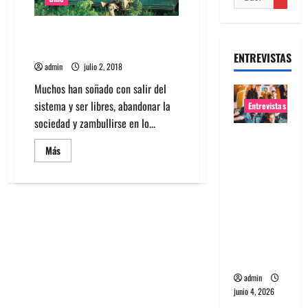
HomeVideo o Mis películas de
cabecera: Into the Wild
ENTREVISTAS
admin
julio 2, 2018
Muchos han soñado con salir del
sistema y ser libres, abandonar la
Entrevistas
sociedad y zambullirse en lo...
Entrevista
Leer
Más
banda
más
acerca
Evolfo:
de
HomeVideo
Hablándol
o
e
Mis
películas
directame
de
cabecera:
nte a tu
Into
the
espíritu
Wild
admin
junio 4, 2026