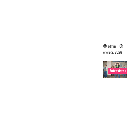
portugues
a
Maquina:
Directo y
visceral
admin
enero 2, 2026
Entrevistas
Entrevista
a la banda
japonesa
Zoobombs
: Una
energía
salvaje