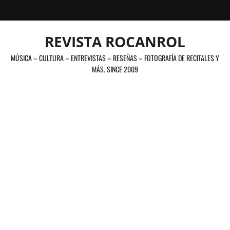
Saltar
al
contenido
REVISTA ROCANROL
MÚSICA – CULTURA – ENTREVISTAS – RESEÑAS – FOTOGRAFÍA DE RECITALES Y
MÁS. SINCE 2009