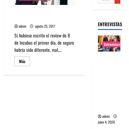
Disco 8 de Incubus, la apuesta
segura
ENTREVISTAS
admin
agosto 25, 2017
Si hubiese escrito el review de 8
de Incubus el primer día, de seguro
Entrevistas
habría sido diferente, mal,...
Entrevista
Leer
Más
banda
más
acerca
Evolfo:
de
Disco
Hablándol
8
de
e
Incubus,
la
directame
apuesta
nte a tu
segura
espíritu
admin
junio 4, 2026