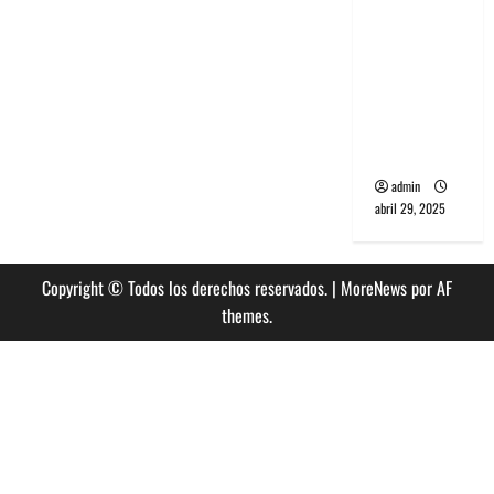
banda
PCR, No
Wave y Art
punk de
Corea del
Sur
admin
abril 29, 2025
Copyright © Todos los derechos reservados.
|
MoreNews
por AF
themes.