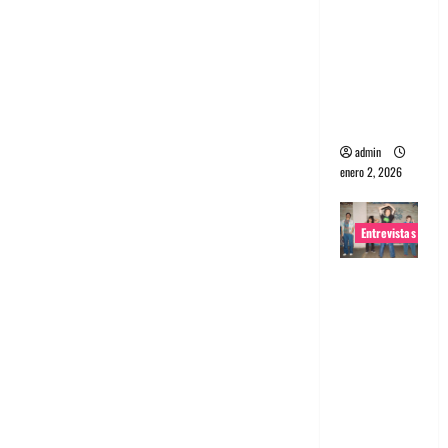
portugues
a
Maquina:
Directo y
visceral
admin
enero 2, 2026
Entrevistas
Entrevista
a la banda
japonesa
Zoobombs
: Una
energía
salvaje