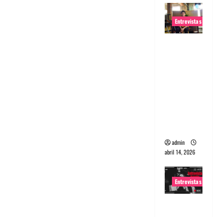
Entrevistas
Entrevista
Rudy De
Anda:
Conquista
ndo el
mundo,
una tocata
a la vez
admin
abril 14, 2026
Entrevistas
Entrevista
a banda