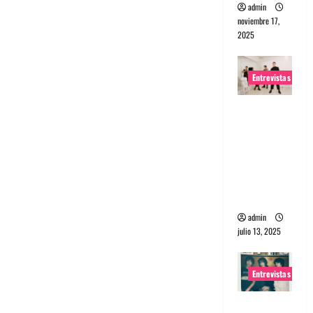
admin
noviembre 17,
2025
Entrevistas
Entrevista
a The
Wants: Su
universo
distorsion
ado
admin
julio 13, 2025
Entrevistas
Entrevista: