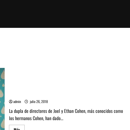
Tom Waits participará en The Ballad of Buster Scruggs de los
hermanos Cohen
admin
julio 26, 2018
La dupla de directores de Joel y Ethan Cohen, más conocidos como
los hermanos Cohen, han dado...
Leer
Más