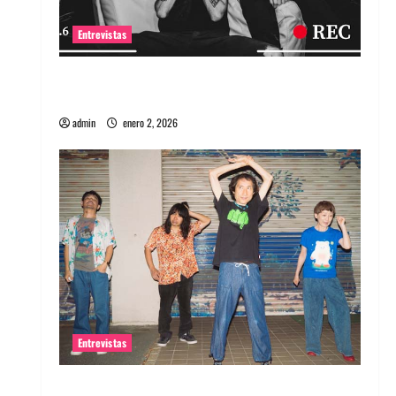
Entrevistas
Entrevista a banda portuguesa Maquina:
Directo y visceral
admin
enero 2, 2026
Entrevistas
Entrevista a la banda japonesa Zoobombs: Una