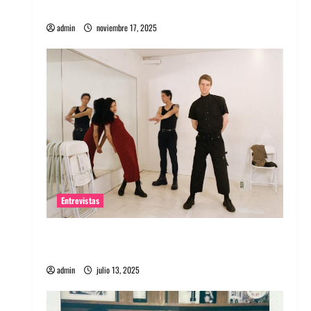
energía salvaje
admin
noviembre 17, 2025
Entrevistas
Entrevista a The Wants: Su universo
distorsionado
admin
julio 13, 2025