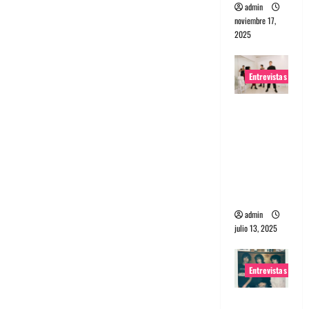
admin
noviembre 17,
2025
Entrevistas
Entrevista
a The
Wants: Su
universo
distorsion
ado
admin
julio 13, 2025
Entrevistas
Entrevista: