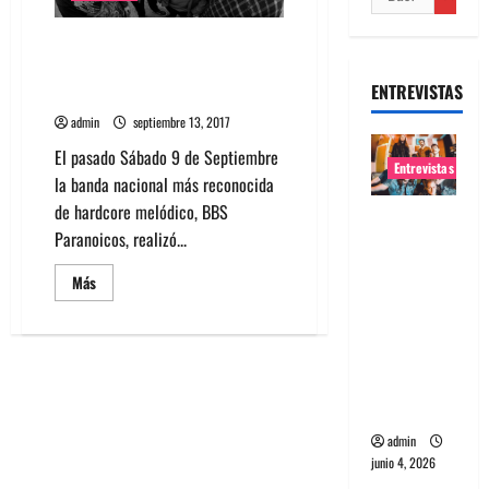
20 años de “Hardcore para
Señoritas” en vivo: Una vuelta a
ENTREVISTAS
la adolescencia
admin
septiembre 13, 2017
El pasado Sábado 9 de Septiembre
Entrevistas
la banda nacional más reconocida
de hardcore melódico, BBS
Entrevista
Paranoicos, realizó...
banda
Evolfo:
Leer
Más
más
Hablándol
acerca
e
de
20
directame
años
de
nte a tu
“Hardcore
para
espíritu
Señoritas”
en
admin
vivo:
junio 4, 2026
Una
vuelta