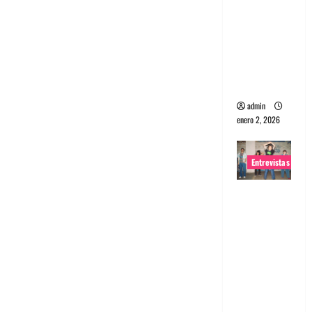
portugues
a
Maquina:
Directo y
visceral
admin
enero 2, 2026
Entrevistas
Entrevista
a la banda
japonesa
Zoobombs
: Una
energía
salvaje