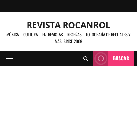
Saltar
al
contenido
REVISTA ROCANROL
MÚSICA – CULTURA – ENTREVISTAS – RESEÑAS – FOTOGRAFÍA DE RECITALES Y
MÁS. SINCE 2009
BUSCAR
Menú
principal