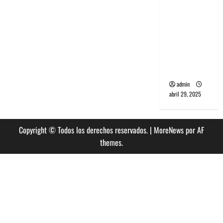
banda
PCR, No
Wave y Art
punk de
Corea del
Sur
admin
abril 29, 2025
Copyright © Todos los derechos reservados.
|
MoreNews
por AF
themes.