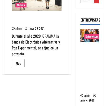
Musica
Banda GRAMMA presenta
ENTREVISTAS
concierto en vivo por youtube
admin
mayo 29, 2021
Durante el año 2020, GRAMMA la
Entrevistas
banda de Electrónica Alternativa y
Entrevista
Pop Experimental, se adjudicó un
banda
proyecto...
Evolfo:
Leer
Más
Hablándol
más
acerca
e
de
Banda
directame
GRAMMA
nte a tu
presenta
concierto
espíritu
en
vivo
admin
por
youtube
junio 4, 2026