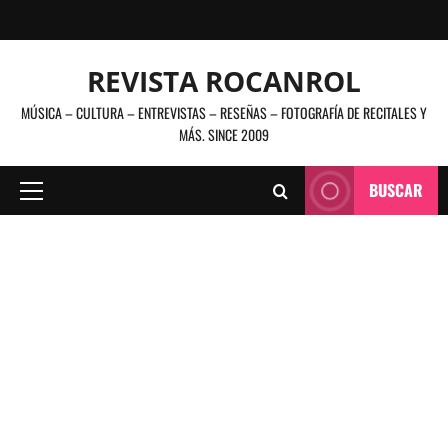
Saltar
al
contenido
REVISTA ROCANROL
MÚSICA – CULTURA – ENTREVISTAS – RESEÑAS – FOTOGRAFÍA DE RECITALES Y
MÁS. SINCE 2009
BUSCAR
Menú
principal