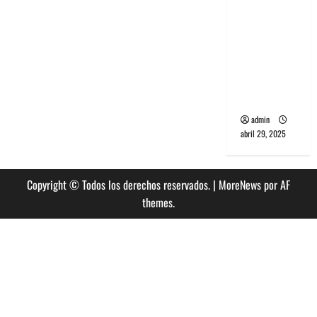
banda
PCR, No
Wave y Art
punk de
Corea del
Sur
admin
abril 29, 2025
Copyright © Todos los derechos reservados.
|
MoreNews
por AF
themes.