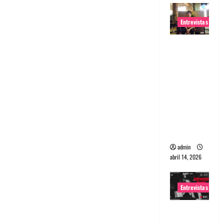
Entrevistas
Entrevista
Rudy De
Anda:
Conquista
ndo el
mundo,
una tocata
a la vez
admin
abril 14, 2026
Entrevistas
Entrevista
a banda