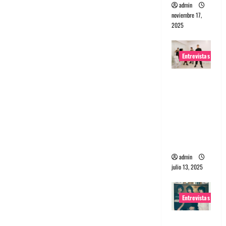
admin
noviembre 17,
2025
Entrevistas
Entrevista
a The
Wants: Su
universo
distorsion
ado
admin
julio 13, 2025
Entrevistas
Entrevista: