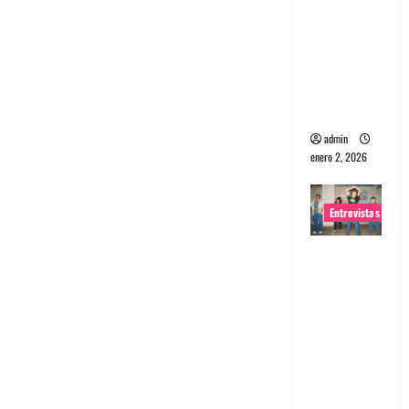
portugues
a
Maquina:
Directo y
visceral
admin
enero 2, 2026
Entrevistas
Entrevista
a la banda
japonesa
Zoobombs
: Una
energía
salvaje