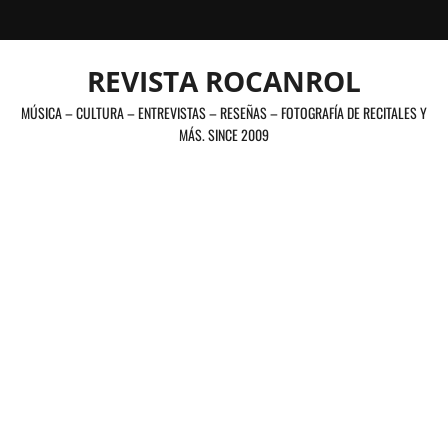
Saltar
al
contenido
REVISTA ROCANROL
MÚSICA – CULTURA – ENTREVISTAS – RESEÑAS – FOTOGRAFÍA DE RECITALES Y
MÁS. SINCE 2009