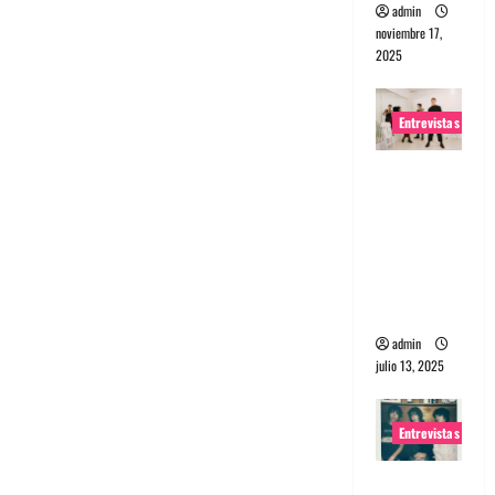
admin
noviembre 17,
2025
Entrevistas
Entrevista
a The
Wants: Su
universo
distorsion
ado
admin
julio 13, 2025
Entrevistas
Entrevista: