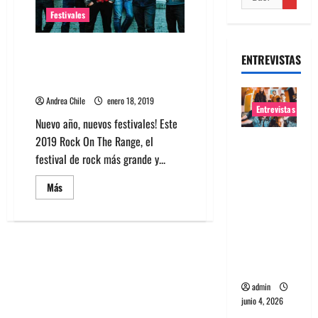
Festivales
Sonic Temple Art + Music
ENTREVISTAS
Festival de EEUU, lo nuevo del
2019
Andrea Chile
enero 18, 2019
Entrevistas
Nuevo año, nuevos festivales! Este
2019 Rock On The Range, el
Entrevista
festival de rock más grande y...
banda
Evolfo:
Leer
Más
Hablándol
más
acerca
e
de
Sonic
directame
Temple
Art
nte a tu
+
espíritu
Music
Festival
de
admin
EEUU,
junio 4, 2026
lo
nuevo