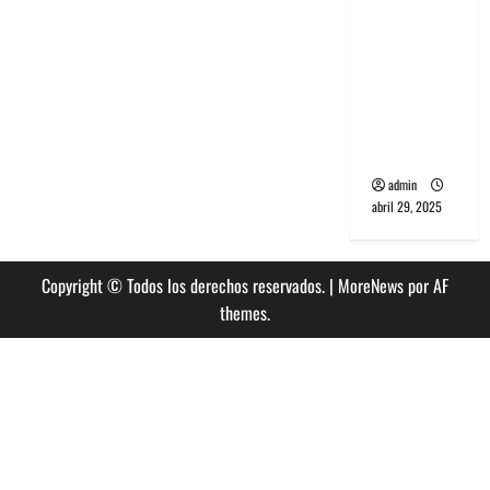
banda
PCR, No
Wave y Art
punk de
Corea del
Sur
admin
abril 29, 2025
Copyright © Todos los derechos reservados.
|
MoreNews
por AF
themes.