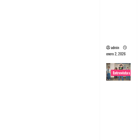
portugues
a
Maquina:
Directo y
visceral
admin
enero 2, 2026
Entrevistas
Entrevista
a la banda
japonesa
Zoobombs
: Una
energía
salvaje