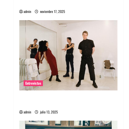
energía salvaje
admin
noviembre 17, 2025
Entrevistas
Entrevista a The Wants: Su universo
distorsionado
admin
julio 13, 2025