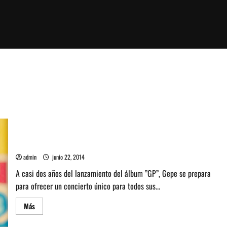
Gepe anuncia concierto en el Teatro Caupolicán
admin
junio 22, 2014
A casi dos años del lanzamiento del álbum ”GP”, Gepe se prepara
para ofrecer un concierto único para todos sus...
Leer
Más
más
acerca
de