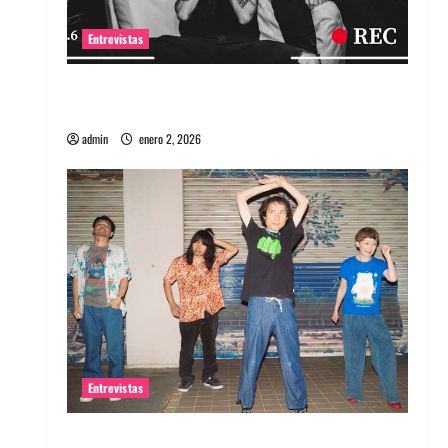
Entrevistas
Entrevista a banda portuguesa Maquina:
Directo y visceral
admin
enero 2, 2026
Entrevistas
Entrevista a la banda japonesa Zoobombs: Una