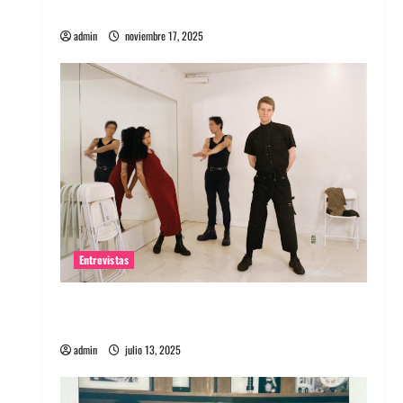
energía salvaje
admin
noviembre 17, 2025
Entrevistas
Entrevista a The Wants: Su universo
distorsionado
admin
julio 13, 2025