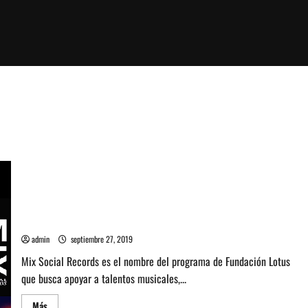
Mix Social Records: Fundación Lotus invita a jóvenes a
participar en proyecto musical (Lollapalooza 2020)
admin
septiembre 27, 2019
Mix Social Records es el nombre del programa de Fundación Lotus
que busca apoyar a talentos musicales,...
Leer
Más