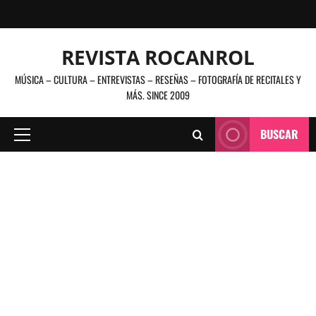
Saltar
al
contenido
REVISTA ROCANROL
MÚSICA – CULTURA – ENTREVISTAS – RESEÑAS – FOTOGRAFÍA DE RECITALES Y
MÁS. SINCE 2009
BUSCAR
Menú
principal