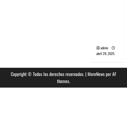
banda
PCR, No
Wave y Art
punk de
Corea del
Sur
admin
abril 29, 2025
Copyright © Todos los derechos reservados.
|
MoreNews
por AF
themes.