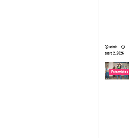
portugues
a
Maquina:
Directo y
visceral
admin
enero 2, 2026
Entrevistas
Entrevista
a la banda
japonesa
Zoobombs
: Una
energía
salvaje