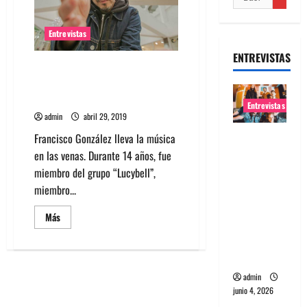
Entrevistas
ENTREVISTAS
Entrevista a Francisco González:
Estrena nuevo Single «Espinas y
Cicatriz»
Entrevistas
admin
abril 29, 2019
Entrevista
Francisco González lleva la música
banda
en las venas. Durante 14 años, fue
Evolfo:
miembro del grupo “Lucybell”,
Hablándol
miembro...
e
Leer
Más
directame
más
acerca
nte a tu
de
Entrevista
espíritu
a
Francisco
admin
González:
junio 4, 2026
Estrena
nuevo