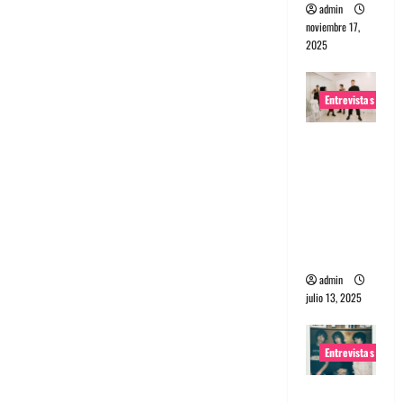
admin
noviembre 17,
2025
Entrevistas
Entrevista
a The
Wants: Su
universo
distorsion
ado
admin
julio 13, 2025
Entrevistas
Entrevista: