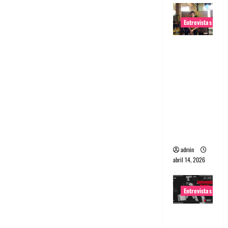
Entrevistas
Entrevista
Rudy De
Anda:
Conquista
ndo el
mundo,
una tocata
a la vez
admin
abril 14, 2026
Entrevistas
Entrevista
a banda