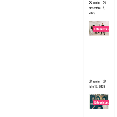
admin
noviembre 17,
2025
Entrevistas
Entrevista
a The
Wants: Su
universo
distorsion
ado
admin
julio 13, 2025
Entrevistas
Entrevista: