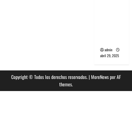
banda
PCR, No
Wave y Art
punk de
Corea del
Sur
admin
abril 29, 2025
Copyright © Todos los derechos reservados.
|
MoreNews
por AF
themes.