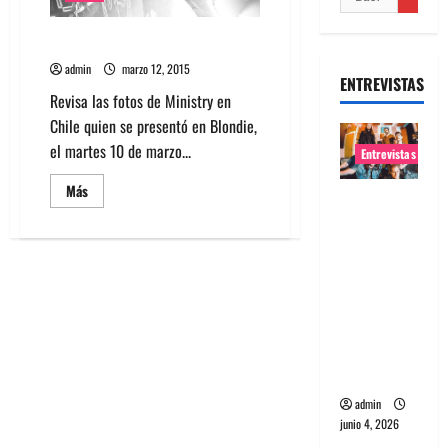
Fotos: Ministry en Chile 2015
admin
marzo 12, 2015
ENTREVISTAS
Revisa las fotos de Ministry en
Chile quien se presentó en Blondie,
el martes 10 de marzo...
Entrevistas
Leer
Más
Entrevista
más
acerca
banda
de
Fotos:
Evolfo:
Ministry
en
Hablándol
Chile
e
2015
directame
nte a tu
espíritu
admin
junio 4, 2026