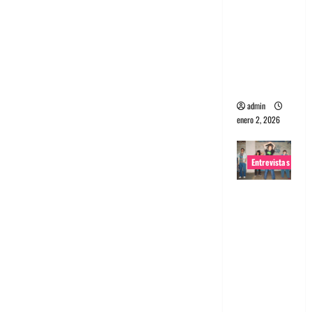
portugues
a
Maquina:
Directo y
visceral
admin
enero 2, 2026
Entrevistas
Entrevista
a la banda
japonesa
Zoobombs
: Una
energía
salvaje