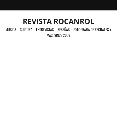
Saltar
al
contenido
REVISTA ROCANROL
MÚSICA – CULTURA – ENTREVISTAS – RESEÑAS – FOTOGRAFÍA DE RECITALES Y
MÁS. SINCE 2009