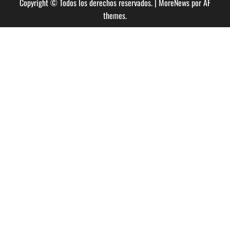
Copyright © Todos los derechos reservados.
|
MoreNews
por AF
Guiso
–
themes.
Festival
Sub
Pop
Chile
2014