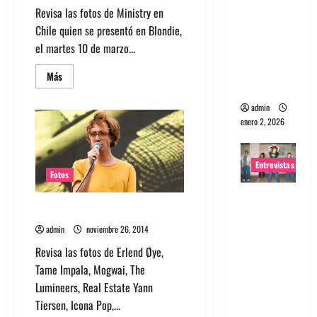
Revisa las fotos de Ministry en
portugues
Chile quien se presentó en Blondie,
a
el martes 10 de marzo...
Maquina:
Directo y
Leer
Más
más
visceral
acerca
de
admin
Fotos:
enero 2, 2026
Ministry
en
Chile
2015
Entrevistas
Fotos
Entrevista
Fotos Primavera Fauna 2014
a la banda
admin
noviembre 26, 2014
japonesa
Zoobombs
Revisa las fotos de Erlend Øye,
: Una
Tame Impala, Mogwai, The
energía
Lumineers, Real Estate Yann
salvaje
Tiersen, Icona Pop,...