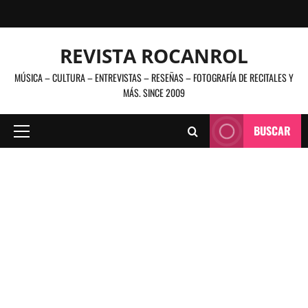
Saltar
al
contenido
REVISTA ROCANROL
MÚSICA – CULTURA – ENTREVISTAS – RESEÑAS – FOTOGRAFÍA DE RECITALES Y
MÁS. SINCE 2009
BUSCAR
Menú
principal