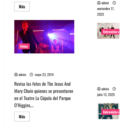
admin
Leer
Más
noviembre 17,
más
acerca
2025
de
Fotos
Primavera
Fauna
Entrevistas
2014
Entrevista
Fotos
a The
Wants: Su
Fotos: The Jesus And Mary
universo
Chain en Chile 2014
distorsion
admin
mayo 23, 2014
ado
Revisa las fotos de The Jesus And
admin
Mary Chain quienes se presentaron
julio 13, 2025
en el Teatro La Cúpula del Parque
O’Higgins,...
Entrevistas
Leer
Más
más
acerca
Entrevista: