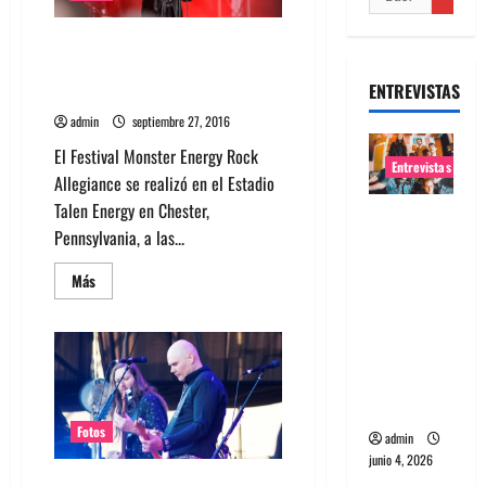
Fotos: The Cult, The Offspring y
Volbeat en Rock Allegiance de
ENTREVISTAS
EEUU 2016
admin
septiembre 27, 2016
El Festival Monster Energy Rock
Entrevistas
Allegiance se realizó en el Estadio
Talen Energy en Chester,
Entrevista
Pennsylvania, a las...
banda
Evolfo:
Leer
Más
más
Hablándol
acerca
e
de
Fotos:
directame
The
Cult,
nte a tu
The
Offspring
espíritu
y
Volbeat
Fotos
admin
en
junio 4, 2026
Rock
Allegiance