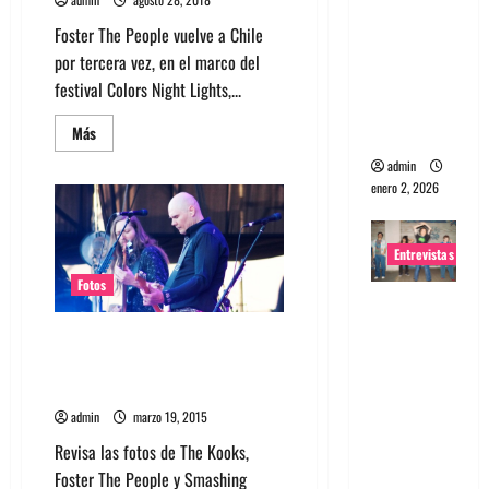
portugues
Foster The People vuelve a Chile
a
por tercera vez, en el marco del
Maquina:
festival Colors Night Lights,...
Directo y
Leer
visceral
Más
más
acerca
admin
de
enero 2, 2026
Foster
the
People
primeros
confirmados
Entrevistas
del
festival
Fotos
Colors
Entrevista
Night
a la banda
Lights
Fotos: The Kooks, Foster The
japonesa
People y Smashing Pumpkins
Zoobombs
en Lollapalooza Chile
: Una
admin
marzo 19, 2015
energía
Revisa las fotos de The Kooks,
salvaje
Foster The People y Smashing