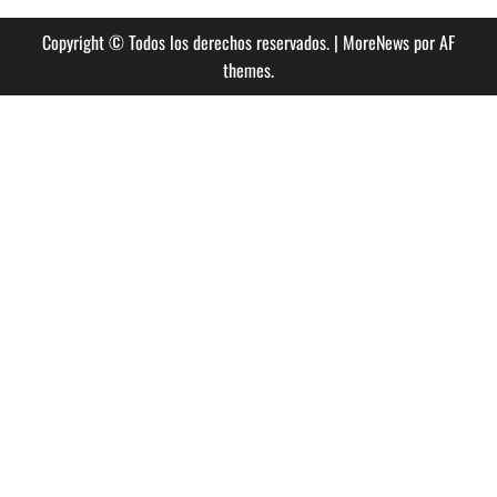
Up
de
Copyright © Todos los derechos reservados.
|
MoreNews
por AF
Coachella
2014
themes.