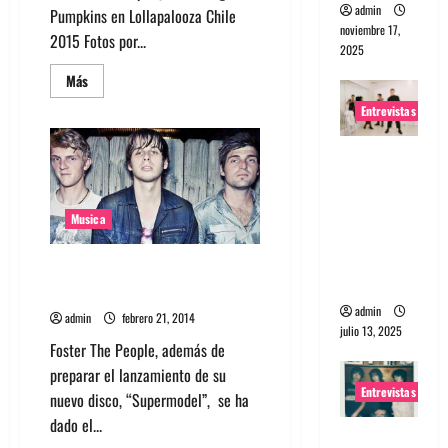
admin
Pumpkins en Lollapalooza Chile
noviembre 17,
2015 Fotos por...
2025
Leer
Más
más
acerca
Entrevistas
de
Fotos:
The
Entrevista
Kooks,
Foster
a The
The
People
Wants: Su
y
Musica
universo
Smashing
Pumpkins
distorsion
en
Escucha cover de Foster The
Lollapalooza
ado
Chile
People a Calvin Harris
admin
admin
febrero 21, 2014
julio 13, 2025
Foster The People, además de
preparar el lanzamiento de su
Entrevistas
nuevo disco, “Supermodel”, se ha
dado el...
Entrevista: