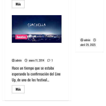
banda
Leer
Más
más
PCR, No
acerca
de
Wave y Art
Escucha
cover
punk de
de
Corea del
Foster
The
Sur
People
a
Eventos
Calvin
admin
Harris
abril 29, 2025
Confirmado Line Up de
Coachella 2014
admin
enero 11, 2014
1
Hace un tiempo que se estaba
esperando la confirmación del Line
Up, de uno de los festival...
Leer
Más
más
acerca
de
Confirmado
Line