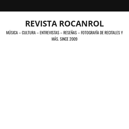
Saltar
al
contenido
REVISTA ROCANROL
MÚSICA – CULTURA – ENTREVISTAS – RESEÑAS – FOTOGRAFÍA DE RECITALES Y
MÁS. SINCE 2009