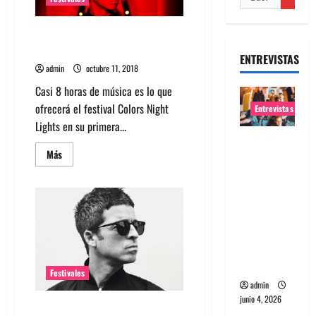
Conoce los horarios para el
primer Colors Night Lights
ENTREVISTAS
admin
octubre 11, 2018
Casi 8 horas de música es lo que
ofrecerá el festival Colors Night
Entrevistas
Lights en su primera...
Entrevista
Leer
Más
banda
más
acerca
Evolfo:
de
Conoce
Hablándol
los
e
horarios
para
directame
el
primer
nte a tu
Colors
Night
espíritu
Lights
Festivales
admin
junio 4, 2026
Noel Gallagher se suma al