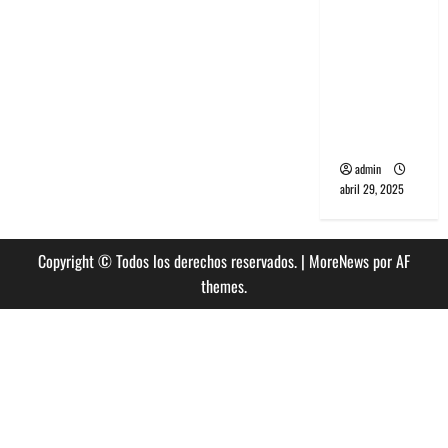
banda
PCR, No
Wave y Art
punk de
Corea del
Sur
admin
abril 29, 2025
Copyright © Todos los derechos reservados.
|
MoreNews
por AF
themes.