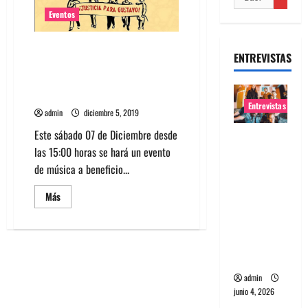
Eventos
Niños del Cerro, ECSDLQHP,
ENTREVISTAS
Medio Hermano y más en
evento a beneficio de Gustavo
Gatica
Entrevistas
admin
diciembre 5, 2019
Este sábado 07 de Diciembre desde
Entrevista
las 15:00 horas se hará un evento
banda
de música a beneficio...
Evolfo:
Hablándol
Leer
Más
e
más
acerca
directame
de
Niños
nte a tu
del
Cerro,
espíritu
ECSDLQHP,
Medio
admin
Hermano
y
junio 4, 2026
más