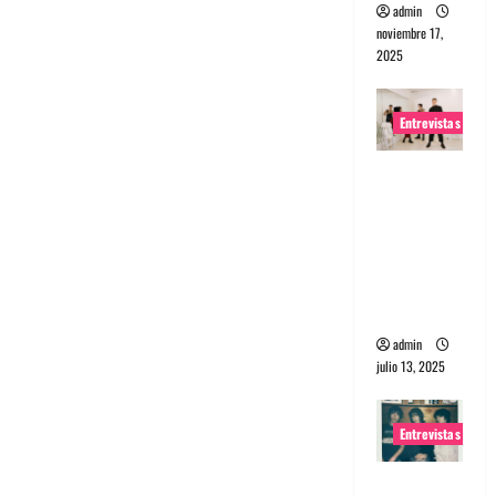
admin
noviembre 17,
2025
Entrevistas
Entrevista
a The
Wants: Su
universo
distorsion
ado
admin
julio 13, 2025
Entrevistas
Entrevista: