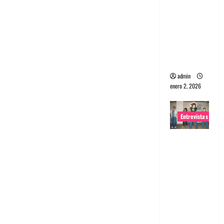
portugues
a
Maquina:
Directo y
visceral
admin
enero 2, 2026
Entrevistas
Entrevista
a la banda
japonesa
Zoobombs
: Una
energía
salvaje