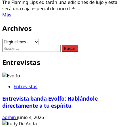
The Flaming Lips editarán una ediciones de lujo y esta
será una caja especial de cinco LPs...
Leer
Más
más
Archivos
acerca
de
The
Archivos
Flaming
Buscar:
Lips
lanzará
Entrevistas
caja
con
5
vinilos
Entrevistas
y
pone
Entrevista banda Evolfo: Hablándole
sencillo
directamente a tu espíritu
en
youtube
admin
junio 4, 2026