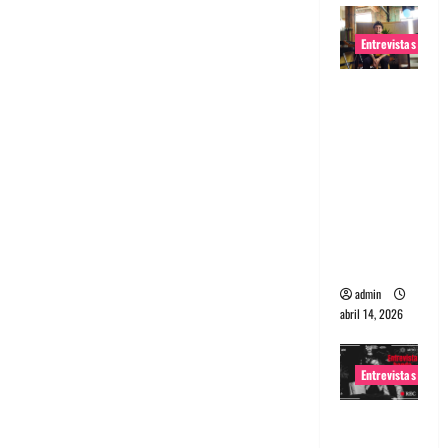
Entrevistas
Entrevista
Rudy De
Anda:
Conquista
ndo el
mundo,
una tocata
a la vez
admin
abril 14, 2026
Entrevistas
Entrevista
a banda