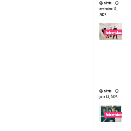
admin
noviembre 17,
2025
Entrevistas
Entrevista
a The
Wants: Su
universo
distorsion
ado
admin
julio 13, 2025
Entrevistas
Entrevista: