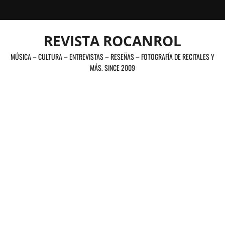
Saltar
al
contenido
REVISTA ROCANROL
MÚSICA – CULTURA – ENTREVISTAS – RESEÑAS – FOTOGRAFÍA DE RECITALES Y
MÁS. SINCE 2009