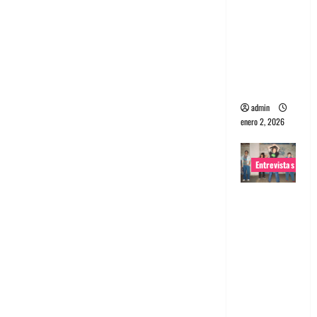
portugues
a
Maquina:
Directo y
visceral
admin
enero 2, 2026
Entrevistas
Entrevista
a la banda
japonesa
Zoobombs
: Una
energía
salvaje