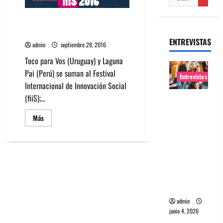
Nuevas bandas se suman a fiiS
en Chile
ENTREVISTAS
admin
septiembre 28, 2016
Toco para Vos (Uruguay) y Laguna
Pai (Perú) se suman al Festival
Entrevistas
Internacional de Innovación Social
(fiiS);...
Entrevista
banda
Leer
Más
Evolfo:
más
acerca
Hablándol
de
Nuevas
e
bandas
se
directame
suman
a
nte a tu
fiiS
espíritu
en
Chile
admin
junio 4, 2026