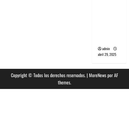
banda
PCR, No
Wave y Art
punk de
Corea del
Sur
admin
abril 29, 2025
Copyright © Todos los derechos reservados.
|
MoreNews
por AF
themes.