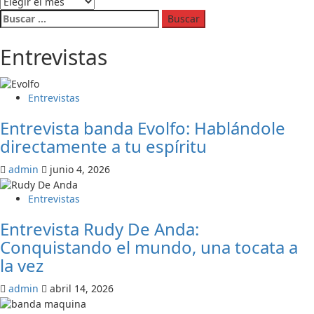
los
Buscar:
primeros
confirmados
Entrevistas
para
Festival
WOMAD
Chile
Entrevistas
2017
Entrevista banda Evolfo: Hablándole
directamente a tu espíritu
admin
junio 4, 2026
Entrevistas
Entrevista Rudy De Anda:
Conquistando el mundo, una tocata a
la vez
admin
abril 14, 2026