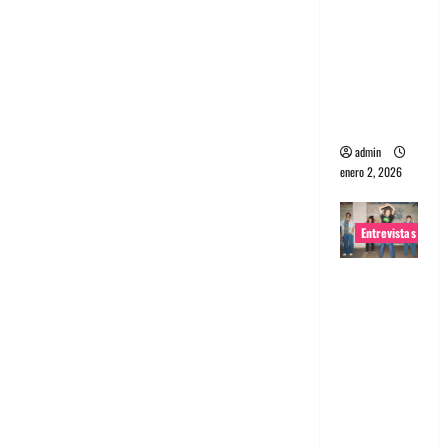
portugues
a
Maquina:
Directo y
visceral
admin
enero 2, 2026
Entrevistas
Entrevista
a la banda
japonesa
Zoobombs
: Una
energía
salvaje