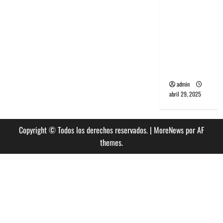
banda
PCR, No
Wave y Art
punk de
Corea del
Sur
admin
abril 29, 2025
Copyright © Todos los derechos reservados.
|
MoreNews
por AF
themes.