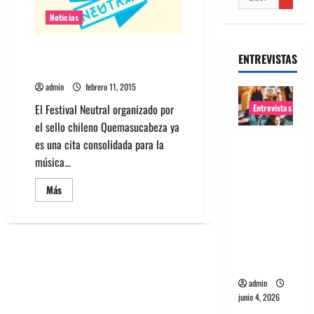
Noticias
Festival Neutral 2015 tendrá
ENTREVISTAS
versión en Chile y México
admin
febrero 11, 2015
El Festival Neutral organizado por
Entrevistas
el sello chileno Quemasucabeza ya
Entrevista
es una cita consolidada para la
banda
música...
Evolfo:
Leer
Más
Hablándol
más
acerca
e
de
directame
Festival
Neutral
nte a tu
2015
tendrá
espíritu
versión
en
admin
Chile
y
junio 4, 2026
México