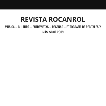
Saltar
al
contenido
REVISTA ROCANROL
MÚSICA – CULTURA – ENTREVISTAS – RESEÑAS – FOTOGRAFÍA DE RECITALES Y
MÁS. SINCE 2009