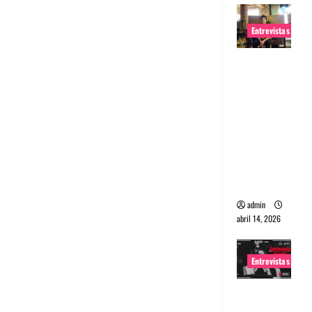
Entrevistas
Entrevista
Rudy De
Anda:
Conquista
ndo el
mundo,
una tocata
a la vez
admin
abril 14, 2026
Entrevistas
Entrevista
a banda