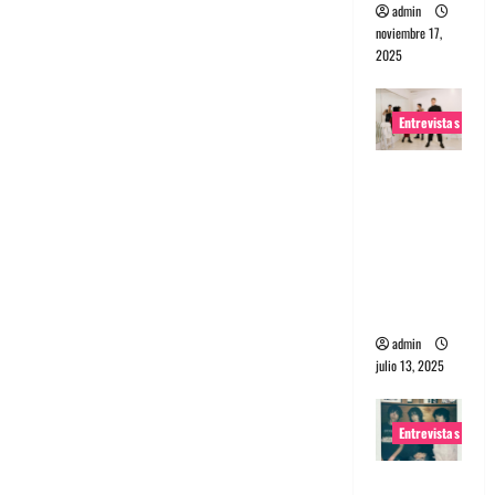
admin
noviembre 17,
2025
Entrevistas
Entrevista
a The
Wants: Su
universo
distorsion
ado
admin
julio 13, 2025
Entrevistas
Entrevista: