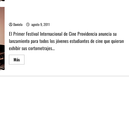
de
Festival
Internacional
Cine
Nace el Festival Internacional de Cine Providencia
Providencia
Daniela
agosto 9, 2011
El Primer Festival Internacional de Cine Providencia anuncia su
lanzamiento para todos los jóvenes estudiantes de cine que quieran
exhibir sus cortometrajes...
Leer
Más
más
acerca
de
Nace
el
Festival
Internacional
de
Cine
Providencia