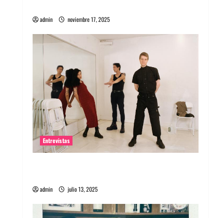
energía salvaje
admin
noviembre 17, 2025
Entrevistas
Entrevista a The Wants: Su universo
distorsionado
admin
julio 13, 2025