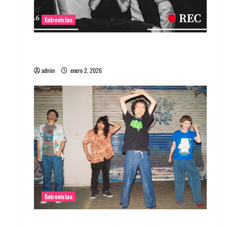
Entrevistas
Entrevista a banda portuguesa Maquina:
Directo y visceral
admin
enero 2, 2026
Entrevistas
Entrevista a la banda japonesa Zoobombs: Una