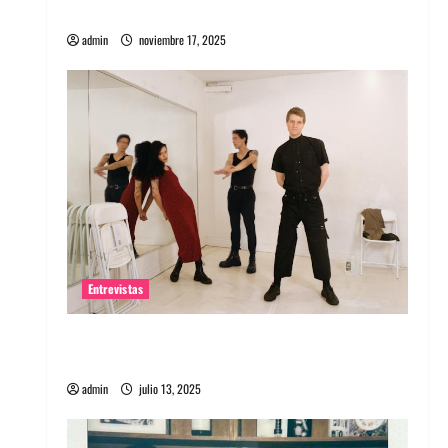
energía salvaje
admin
noviembre 17, 2025
Entrevistas
Entrevista a The Wants: Su universo
distorsionado
admin
julio 13, 2025