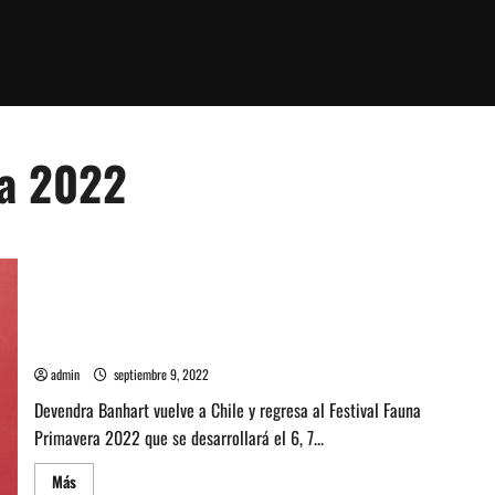
ra 2022
Devendra Banhart vuelve a Chile
admin
septiembre 9, 2022
Devendra Banhart vuelve a Chile y regresa al Festival Fauna
Primavera 2022 que se desarrollará el 6, 7...
Leer
Más