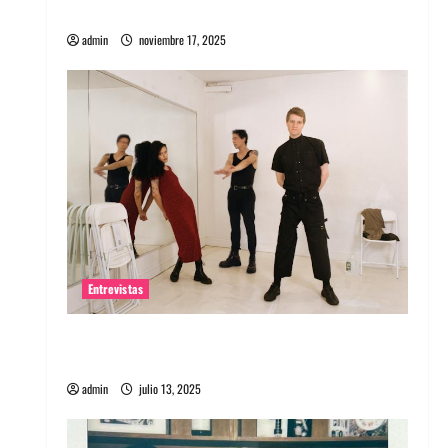
energía salvaje
admin
noviembre 17, 2025
Entrevistas
Entrevista a The Wants: Su universo
distorsionado
admin
julio 13, 2025