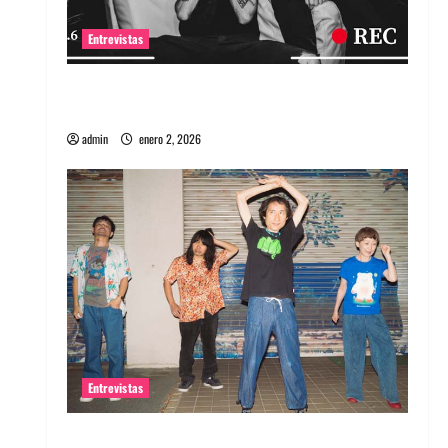
Entrevistas
Entrevista a banda portuguesa Maquina:
Directo y visceral
admin
enero 2, 2026
Entrevistas
Entrevista a la banda japonesa Zoobombs: Una