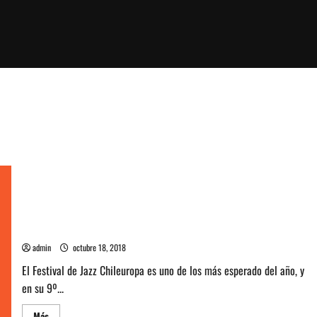
Festival de Jazz Chileuropa regresa con distinguidos músicos
de Jazz
admin
octubre 18, 2018
El Festival de Jazz Chileuropa es uno de los más esperado del año, y
en su 9º...
Leer
Más