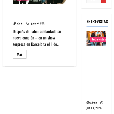
Escucha Everything Now lo
nuevo de Arcade Fire
ENTREVISTAS
admin
junio 4, 2017
Después de haber adelantado su
nueva canción – en un show
Entrevistas
sorpresa en Barcelona el 1 de...
Entrevista
Leer
Más
banda
más
acerca
Evolfo:
de
Escucha
Hablándol
Everything
Now
e
lo
nuevo
directame
de
nte a tu
Arcade
Fire
espíritu
admin
junio 4, 2026