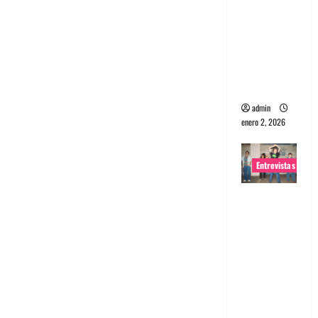
portugues
a
Maquina:
Directo y
visceral
admin
enero 2, 2026
Entrevistas
Entrevista
a la banda
japonesa
Zoobombs
: Una
energía
salvaje