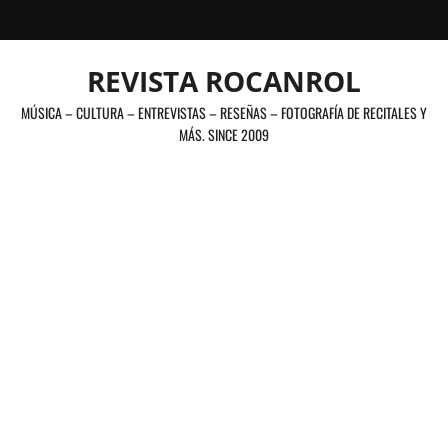
Saltar
al
contenido
REVISTA ROCANROL
MÚSICA – CULTURA – ENTREVISTAS – RESEÑAS – FOTOGRAFÍA DE RECITALES Y
MÁS. SINCE 2009