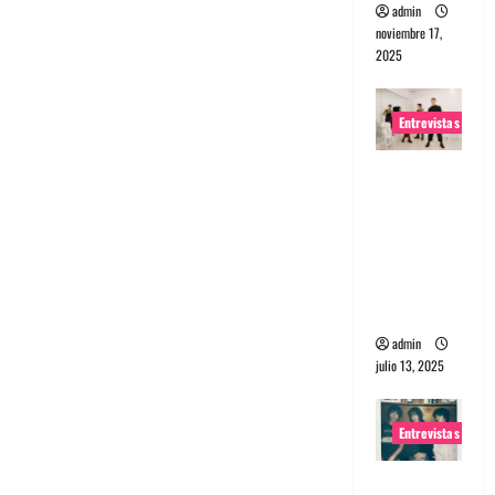
admin
noviembre 17,
2025
Entrevistas
Entrevista
a The
Wants: Su
universo
distorsion
ado
admin
julio 13, 2025
Entrevistas
Entrevista: