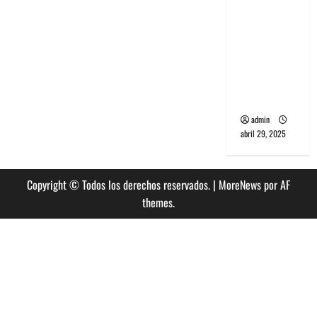
banda
PCR, No
Wave y Art
punk de
Corea del
Sur
admin
abril 29, 2025
Copyright © Todos los derechos reservados.
|
MoreNews
por AF
themes.