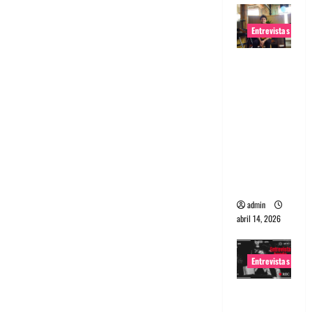
Entrevistas
Entrevista
Rudy De
Anda:
Conquista
ndo el
mundo,
una tocata
a la vez
admin
abril 14, 2026
Entrevistas
Entrevista
a banda