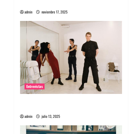
energía salvaje
admin
noviembre 17, 2025
Entrevistas
Entrevista a The Wants: Su universo
distorsionado
admin
julio 13, 2025