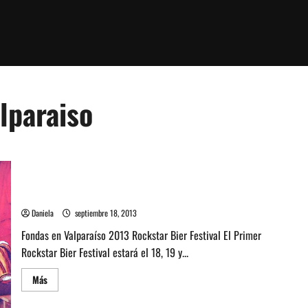
lparaiso
Quiero mi fonda – Eventos dieciocheros en Valparaíso
Daniela
septiembre 18, 2013
Fondas en Valparaíso 2013 Rockstar Bier Festival El Primer
Rockstar Bier Festival estará el 18, 19 y...
Leer
Más
más
acerca
de