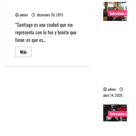
Vitami lanza video de su disco
solista “Viaja Conmigo”
Entrevistas
admin
diciembre 30, 2015
“Santiago es una ciudad que me
Entrevista
representa con lo feo y bonito que
Rudy De
tiene: es que es...
Anda:
Conquista
Leer
Más
más
ndo el
acerca
de
mundo,
Vitami
una tocata
lanza
video
a la vez
de
su
disco
admin
solista
abril 14, 2026
“Viaja
Conmigo”
Entrevistas
Entrevista
a banda