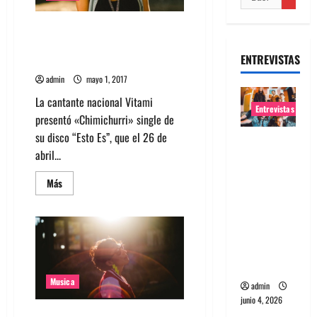
Cantante nacional Vitami
presenta su single
ENTREVISTAS
“Chimichurri”
admin
mayo 1, 2017
La cantante nacional Vitami
Entrevistas
presentó «Chimichurri» single de
su disco “Esto Es”, que el 26 de
Entrevista
abril...
banda
Evolfo:
Leer
Más
más
Hablándol
acerca
e
de
Cantante
directame
nacional
Vitami
nte a tu
presenta
su
espíritu
single
“Chimichurri”
Musica
admin
junio 4, 2026