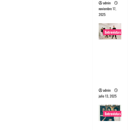
admin
noviembre 17,
2025
Entrevistas
Entrevista
a The
Wants: Su
universo
distorsion
ado
admin
julio 13, 2025
Entrevistas
Entrevista: