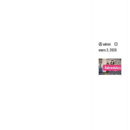
portugues
a
Maquina:
Directo y
visceral
admin
enero 2, 2026
Entrevistas
Entrevista
a la banda
japonesa
Zoobombs
: Una
energía
salvaje