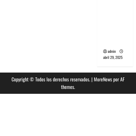
banda
PCR, No
Wave y Art
punk de
Corea del
Sur
admin
abril 29, 2025
Copyright © Todos los derechos reservados.
|
MoreNews
por AF
themes.