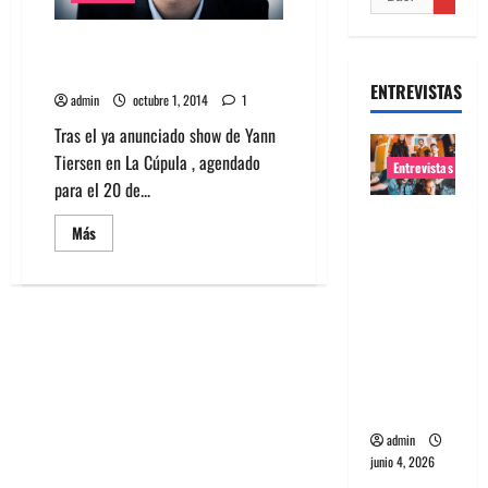
Erlend Øye agenda sideshow en
Teatro Italia
ENTREVISTAS
admin
octubre 1, 2014
1
Tras el ya anunciado show de Yann
Tiersen en La Cúpula , agendado
Entrevistas
para el 20 de...
Entrevista
Leer
Más
banda
más
acerca
Evolfo:
de
Erlend
Hablándol
Øye
agenda
e
sideshow
directame
en
Teatro
nte a tu
Italia
espíritu
admin
junio 4, 2026