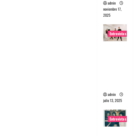
admin
noviembre 17,
2025
Entrevistas
Entrevista
a The
Wants: Su
universo
distorsion
ado
admin
julio 13, 2025
Entrevistas
Entrevista: