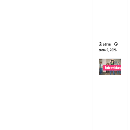
portugues
a
Maquina:
Directo y
visceral
admin
enero 2, 2026
Entrevistas
Entrevista
a la banda
japonesa
Zoobombs
: Una
energía
salvaje