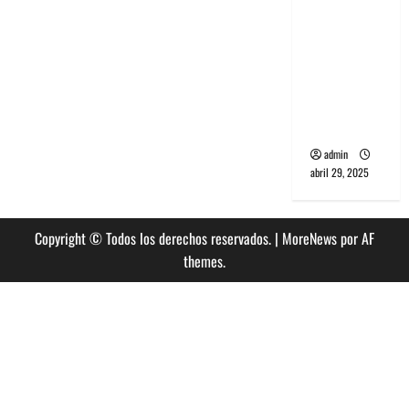
banda
PCR, No
Wave y Art
punk de
Corea del
Sur
admin
abril 29, 2025
Copyright © Todos los derechos reservados.
|
MoreNews
por AF
themes.