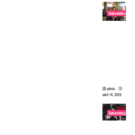
Entrevistas
Entrevista
Rudy De
Anda:
Conquista
ndo el
mundo,
una tocata
a la vez
admin
abril 14, 2026
Entrevistas
Entrevista
a banda