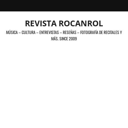
Saltar
al
contenido
REVISTA ROCANROL
MÚSICA – CULTURA – ENTREVISTAS – RESEÑAS – FOTOGRAFÍA DE RECITALES Y
MÁS. SINCE 2009