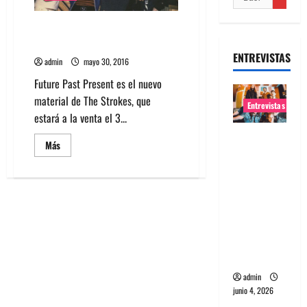
El esperado regreso de The
Strokes
ENTREVISTAS
admin
mayo 30, 2016
Future Past Present es el nuevo
material de The Strokes, que
Entrevistas
estará a la venta el 3...
Entrevista
Leer
Más
banda
más
acerca
Evolfo:
de
El
Hablándol
esperado
regreso
e
de
The
directame
Strokes
nte a tu
espíritu
admin
junio 4, 2026