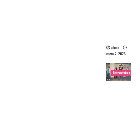
portugues
a
Maquina:
Directo y
visceral
admin
enero 2, 2026
Entrevistas
Entrevista
a la banda
japonesa
Zoobombs
: Una
energía
salvaje