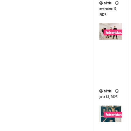
admin
noviembre 17,
2025
Entrevistas
Entrevista
a The
Wants: Su
universo
distorsion
ado
admin
julio 13, 2025
Entrevistas
Entrevista: