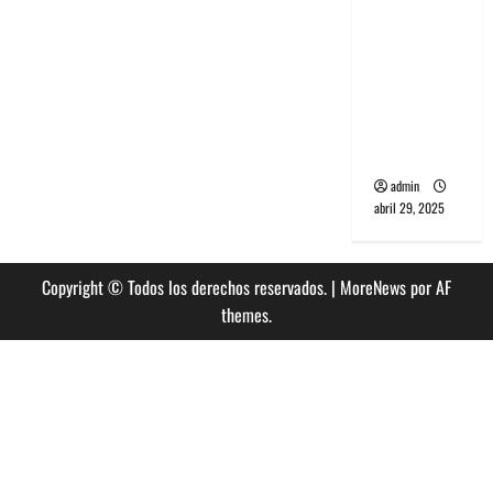
banda
PCR, No
Wave y Art
punk de
Corea del
Sur
admin
abril 29, 2025
Copyright © Todos los derechos reservados.
|
MoreNews
por AF
themes.