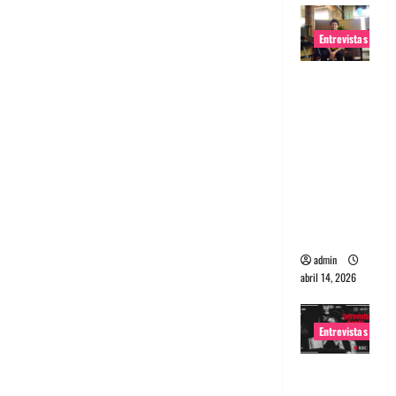
Entrevistas
Entrevista
Rudy De
Anda:
Conquista
ndo el
mundo,
una tocata
a la vez
admin
abril 14, 2026
Entrevistas
Entrevista
a banda