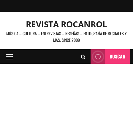
Saltar
al
contenido
REVISTA ROCANROL
MÚSICA – CULTURA – ENTREVISTAS – RESEÑAS – FOTOGRAFÍA DE RECITALES Y
MÁS. SINCE 2009
BUSCAR
Menú
principal