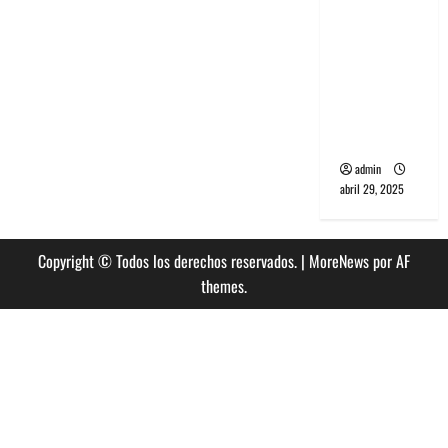
banda
PCR, No
Wave y Art
punk de
Corea del
Sur
admin
abril 29, 2025
Copyright © Todos los derechos reservados.
|
MoreNews
por AF
themes.