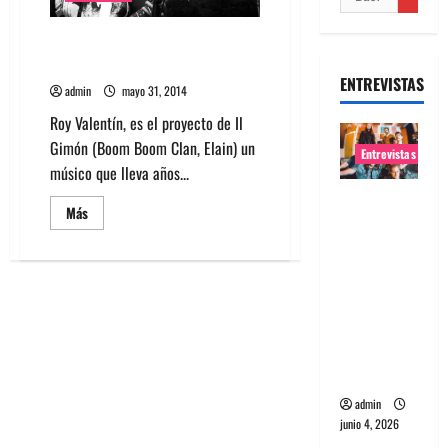
Entrevista Roy Valentín: Caos
de ruido y diversión (Parte I)
ENTREVISTAS
admin
mayo 31, 2014
Roy Valentín, es el proyecto de Il
Gimón (Boom Boom Clan, Elain) un
Entrevistas
músico que lleva años...
Entrevista
Leer
Más
banda
más
acerca
Evolfo:
de
Entrevista
Hablándol
Roy
Valentín:
e
Caos
de
directame
ruido
nte a tu
y
diversión
espíritu
(Parte
I)
admin
junio 4, 2026