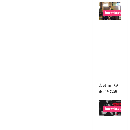
Entrevistas
Entrevista
Rudy De
Anda:
Conquista
ndo el
mundo,
una tocata
a la vez
admin
abril 14, 2026
Entrevistas
Entrevista
a banda