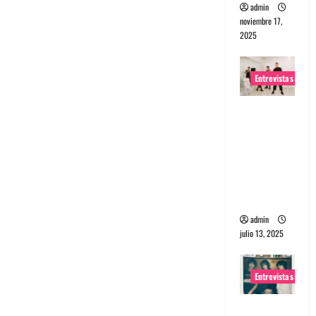
admin
noviembre 17,
2025
Entrevistas
Entrevista
a The
Wants: Su
universo
distorsion
ado
admin
julio 13, 2025
Entrevistas
Entrevista: