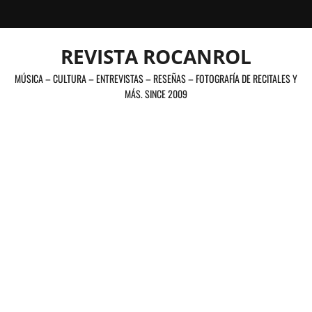
Saltar
al
contenido
REVISTA ROCANROL
MÚSICA – CULTURA – ENTREVISTAS – RESEÑAS – FOTOGRAFÍA DE RECITALES Y
MÁS. SINCE 2009