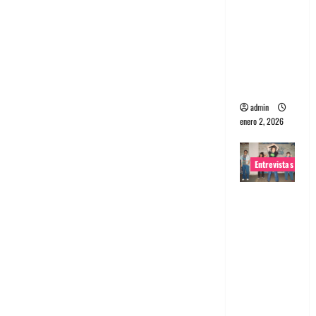
portugues
a
Maquina:
Directo y
visceral
admin
enero 2, 2026
Entrevistas
Entrevista
a la banda
japonesa
Zoobombs
: Una
energía
salvaje