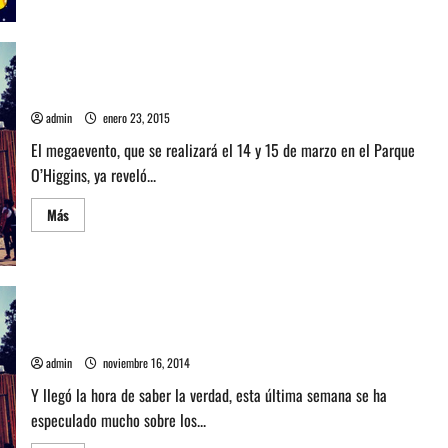
acerca
de
Entérate
cuanto
sale
ir
a
Lollapalooza Chile revela horarios por día
Lollapalooza
Chile
admin
enero 23, 2015
2020
y
El megaevento, que se realizará el 14 y 15 de marzo en el Parque
cómo
comprar
O’Higgins, ya reveló...
Early
Bird
Leer
Más
más
acerca
de
Lollapalooza
Chile
revela
horarios
por
Sepa los confirmados de Lollapalooza Chile 2015
día
admin
noviembre 16, 2014
Y llegó la hora de saber la verdad, esta última semana se ha
especulado mucho sobre los...