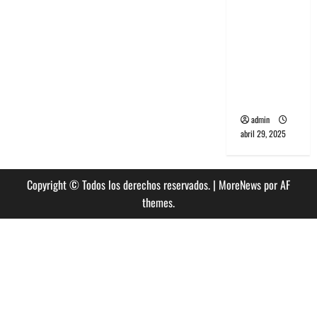
banda
PCR, No
Wave y Art
punk de
Corea del
Sur
admin
abril 29, 2025
Copyright © Todos los derechos reservados.
|
MoreNews
por AF
themes.