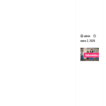
portugues
a
Maquina:
Directo y
visceral
admin
enero 2, 2026
Entrevistas
Entrevista
a la banda
japonesa
Zoobombs
: Una
energía
salvaje