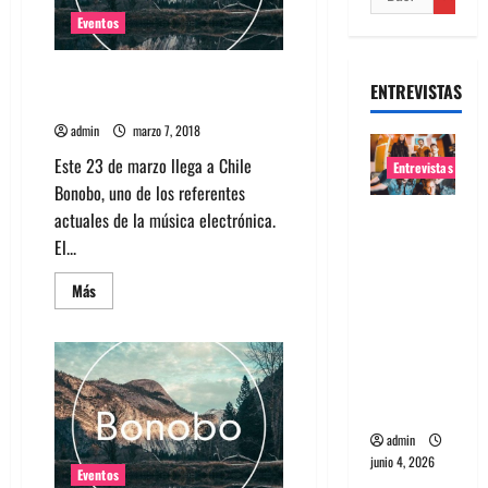
Eventos
El show del dj británico Bonobo
ENTREVISTAS
cambia de recinto
admin
marzo 7, 2018
Este 23 de marzo llega a Chile
Entrevistas
Bonobo, uno de los referentes
Entrevista
actuales de la música electrónica.
banda
El...
Evolfo:
Leer
Más
Hablándol
más
acerca
e
de
El
directame
show
nte a tu
del
dj
espíritu
británico
Bonobo
admin
cambia
de
junio 4, 2026
recinto
Eventos