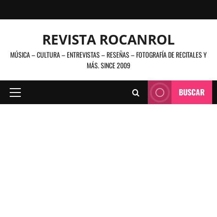
Saltar
al
contenido
REVISTA ROCANROL
MÚSICA – CULTURA – ENTREVISTAS – RESEÑAS – FOTOGRAFÍA DE RECITALES Y
MÁS. SINCE 2009
BUSCAR
Menú
principal