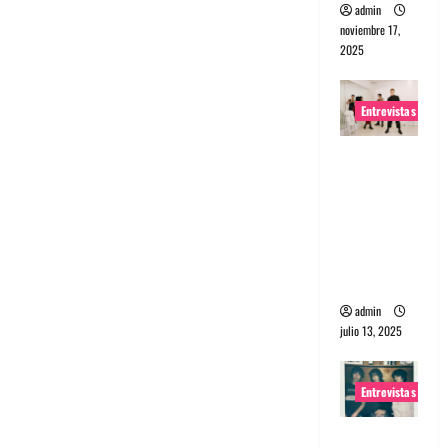
admin
noviembre 17,
2025
Entrevistas
Entrevista
a The
Wants: Su
universo
distorsion
ado
admin
julio 13, 2025
Entrevistas
Entrevista: