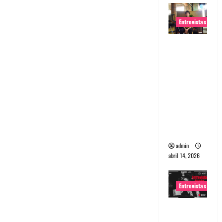
Entrevistas
Entrevista
Rudy De
Anda:
Conquista
ndo el
mundo,
una tocata
a la vez
admin
abril 14, 2026
Entrevistas
Entrevista
a banda