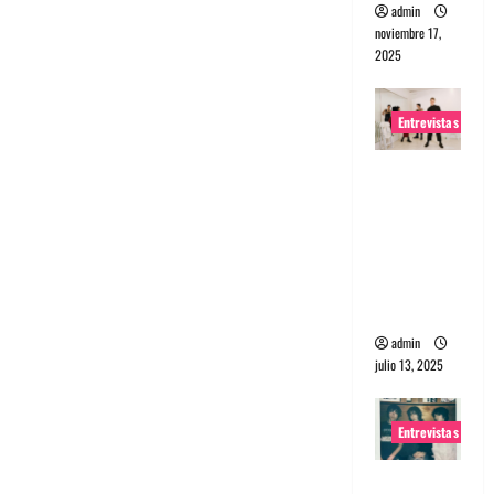
admin
noviembre 17,
2025
Entrevistas
Entrevista
a The
Wants: Su
universo
distorsion
ado
admin
julio 13, 2025
Entrevistas
Entrevista: