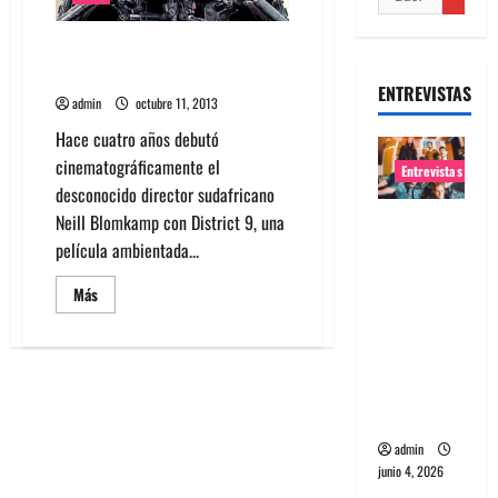
Elysium – Marginalidad al estilo
de sector 9
ENTREVISTAS
admin
octubre 11, 2013
Hace cuatro años debutó
cinematográficamente el
Entrevistas
desconocido director sudafricano
Neill Blomkamp con District 9, una
Entrevista
película ambientada...
banda
Evolfo:
Leer
Más
Hablándol
más
acerca
e
de
Elysium
directame
–
Marginalidad
nte a tu
al
espíritu
estilo
de
sector
admin
9
junio 4, 2026