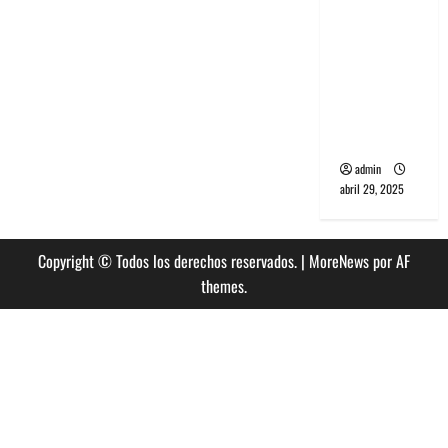
banda
PCR, No
Wave y Art
punk de
Corea del
Sur
admin
abril 29, 2025
Copyright © Todos los derechos reservados.
|
MoreNews
por AF
themes.