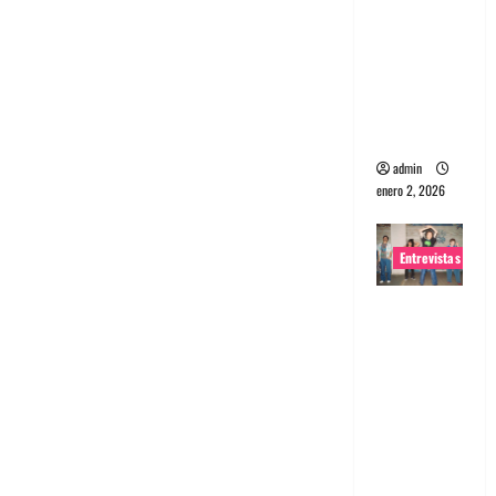
portugues
a
Maquina:
Directo y
visceral
admin
enero 2, 2026
Entrevistas
Entrevista
a la banda
japonesa
Zoobombs
: Una
energía
salvaje