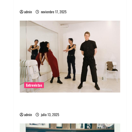
energía salvaje
admin
noviembre 17, 2025
Entrevistas
Entrevista a The Wants: Su universo
distorsionado
admin
julio 13, 2025