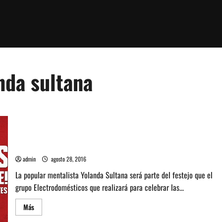
nda sultana
Electrodomésticos suma a Yolanda Sultana a su show de 30
años
admin
agosto 28, 2016
La popular mentalista Yolanda Sultana será parte del festejo que el
grupo Electrodomésticos que realizará para celebrar las...
Leer
Más
más
acerca