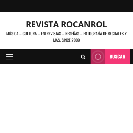
Saltar
al
contenido
REVISTA ROCANROL
MÚSICA – CULTURA – ENTREVISTAS – RESEÑAS – FOTOGRAFÍA DE RECITALES Y
MÁS. SINCE 2009
BUSCAR
Menú
principal