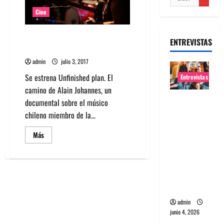
Cine
Se estrena Unfinished plan, el
ENTREVISTAS
documental de Alain Johannes
admin
julio 3, 2017
Se estrena Unfinished plan. El
Entrevistas
camino de Alain Johannes, un
Entrevista
documental sobre el músico
banda
chileno miembro de la...
Evolfo:
Leer
Más
Hablándol
más
acerca
e
de
directame
Se
estrena
nte a tu
Unfinished
plan,
espíritu
el
documental
admin
de
Alain
junio 4, 2026
Johannes