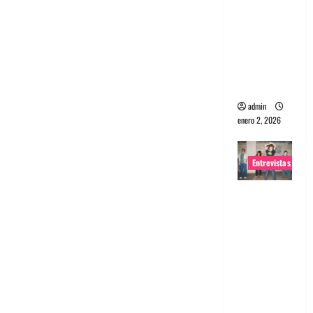
portugues
a
Maquina:
Directo y
visceral
admin
enero 2, 2026
Entrevistas
Entrevista
a la banda
japonesa
Zoobombs
: Una
energía
salvaje