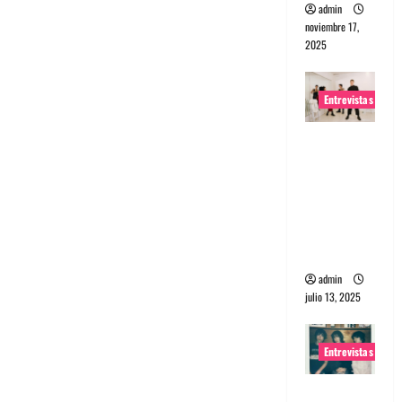
admin
noviembre 17,
2025
Entrevistas
Entrevista
a The
Wants: Su
universo
distorsion
ado
admin
julio 13, 2025
Entrevistas
Entrevista: