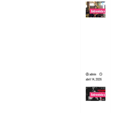
Entrevistas
Entrevista
Rudy De
Anda:
Conquista
ndo el
mundo,
una tocata
a la vez
admin
abril 14, 2026
Entrevistas
Entrevista
a banda