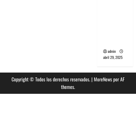
banda
PCR, No
Wave y Art
punk de
Corea del
Sur
admin
abril 29, 2025
Copyright © Todos los derechos reservados.
|
MoreNews
por AF
themes.