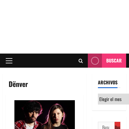
BUSCAR
Menú
principal
Dënver
ARCHIVOS
Archivos
Buscar: