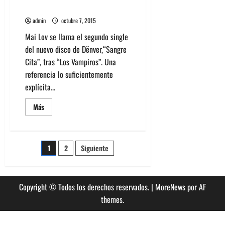
Cariola
último disco de Dënver
admin
octubre 7, 2015
Mai Lov se llama el segundo single
del nuevo disco de Dënver,“Sangre
Cita”, tras “Los Vampiros”. Una
referencia lo suficientemente
explícita...
Leer
Más
más
acerca
de
«Mai
Lov»,
Paginación
1
2
Siguiente
nuevo
single
del
de
último
disco
de
Copyright © Todos los derechos reservados.
|
MoreNews
por AF
entradas
Dënver
themes.