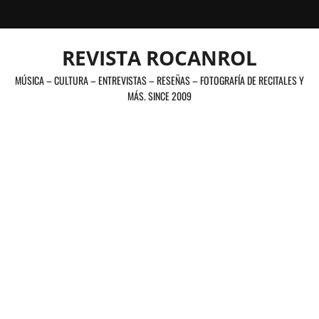
Saltar
al
contenido
REVISTA ROCANROL
MÚSICA – CULTURA – ENTREVISTAS – RESEÑAS – FOTOGRAFÍA DE RECITALES Y
MÁS. SINCE 2009