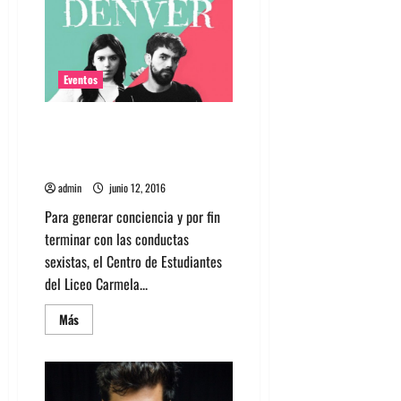
Dënver
toca
gratis
en
Noche
de
Colores
Eventos
de
Providencia
Dënver, Inverness y más en
Tocata por la educación NO
sexista
admin
junio 12, 2016
Para generar conciencia y por fin
terminar con las conductas
sexistas, el Centro de Estudiantes
del Liceo Carmela...
Leer
Más
más
acerca
de
Dënver,
Inverness
y