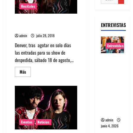
Recitales
Dúo Dënver suma nueva fecha
ENTREVISTAS
para su despedida
admin
julio 28, 2018
Denver, tras agotar en solo días
Entrevistas
las entradas para su show de
Entrevista
despedida, sábado 18 de agosto,...
banda
Leer
Más
Evolfo:
más
acerca
Hablándol
de
Dúo
e
Dënver
directame
suma
nueva
nte a tu
fecha
para
espíritu
su
despedida
admin
Eventos
Noticias
junio 4, 2026