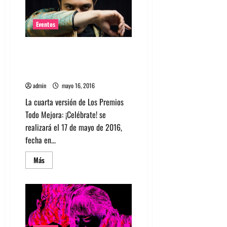
más
en
Tocata
por
Eventos
la
educación
NO
Gepe, Dënver y Fakuta en
sexista
premios organizado por
Fundación Todo Mejora
admin
mayo 16, 2016
La cuarta versión de Los Premios
Todo Mejora: ¡Celébrate! se
realizará el 17 de mayo de 2016,
fecha en...
Leer
Más
más
acerca
de
Gepe,
Dënver
y
Fakuta
en
premios