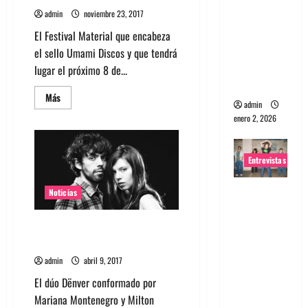
portugues
admin
noviembre 23, 2017
a
El Festival Material que encabeza
Maquina:
el sello Umami Discos y que tendrá
Directo y
lugar el próximo 8 de...
visceral
Leer
Más
admin
más
acerca
enero 2, 2026
de
Festival
Material
anuncia
Entrevistas
conversatorios
y
cartel
Entrevista
definitivo
Noticias
a la banda
japonesa
Dënver lanzará Sangre Cita en
Vinilo y agenda show
Zoobombs
: Una
admin
abril 9, 2017
energía
El dúo Dënver conformado por
salvaje
Mariana Montenegro y Milton