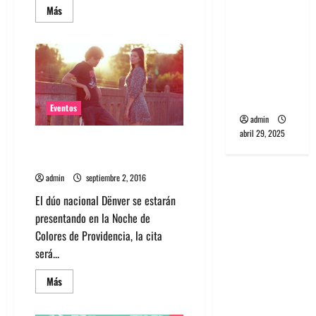
banda
Leer
Más
más
PCR, No
acerca
de
Wave y Art
Mira
el
punk de
nuevo
video
Corea del
de
Sur
Dënver:
«El
Eventos
Fondo
admin
del
abril 29, 2025
Barro»
Dënver toca gratis en Noche de
Colores de Providencia
admin
septiembre 2, 2016
El dúo nacional Dënver se estarán
presentando en la Noche de
Colores de Providencia, la cita
será...
Leer
Más
más
acerca
de