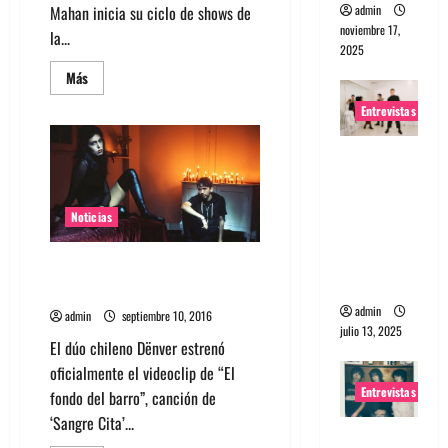
admin
Mahan inicia su ciclo de shows de
noviembre 17,
la...
2025
Leer
Más
más
acerca
Entrevistas
de
Dënver
lanzará
Entrevista
Sangre
Cita
a The
en
Vinilo
Wants: Su
y
Noticias
universo
agenda
show
distorsion
Mira el nuevo video de Dënver:
ado
«El Fondo del Barro»
admin
admin
septiembre 10, 2016
julio 13, 2025
El dúo chileno Dënver estrenó
oficialmente el videoclip de “El
Entrevistas
fondo del barro”, canción de
‘Sangre Cita’...
Entrevista: