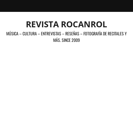
Saltar
al
contenido
REVISTA ROCANROL
MÚSICA – CULTURA – ENTREVISTAS – RESEÑAS – FOTOGRAFÍA DE RECITALES Y
MÁS. SINCE 2009