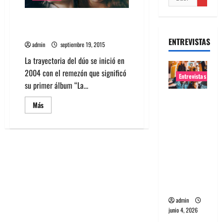
No te pierdas a Cocorosie en
Chile
ENTREVISTAS
admin
septiembre 19, 2015
La trayectoria del dúo se inició en
2004 con el remezón que significó
Entrevistas
su primer álbum “La...
Entrevista
Leer
Más
banda
más
acerca
Evolfo:
de
No
Hablándol
te
pierdas
e
a
Cocorosie
directame
en
nte a tu
Chile
espíritu
admin
junio 4, 2026