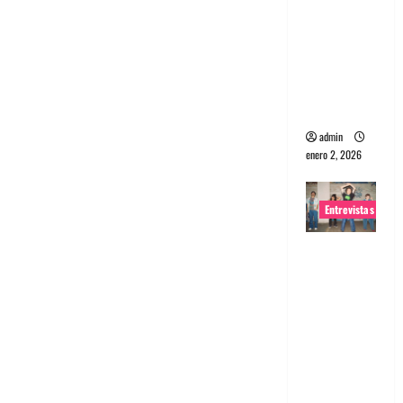
portugues
a
Maquina:
Directo y
visceral
admin
enero 2, 2026
Entrevistas
Entrevista
a la banda
japonesa
Zoobombs
: Una
energía
salvaje