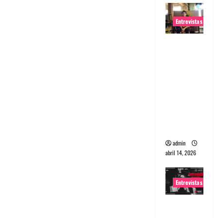
Entrevistas
Entrevista
Rudy De
Anda:
Conquista
ndo el
mundo,
una tocata
a la vez
admin
abril 14, 2026
Entrevistas
Entrevista
a banda