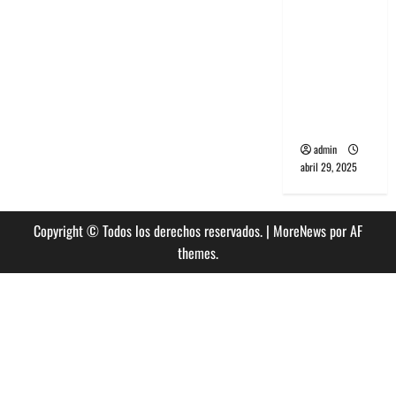
banda
PCR, No
Wave y Art
punk de
Corea del
Sur
admin
abril 29, 2025
Copyright © Todos los derechos reservados.
|
MoreNews
por AF
themes.