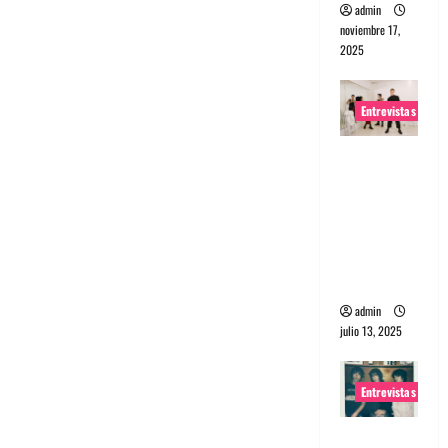
admin
noviembre 17,
2025
Entrevistas
Entrevista
a The
Wants: Su
universo
distorsion
ado
admin
julio 13, 2025
Entrevistas
Entrevista: