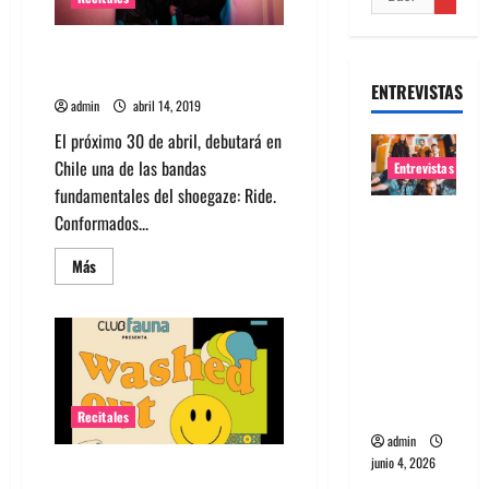
Ride debuta en Chile en el 10
aniversario de Club Fauna
ENTREVISTAS
admin
abril 14, 2019
El próximo 30 de abril, debutará en
Chile una de las bandas
Entrevistas
fundamentales del shoegaze: Ride.
Entrevista
Conformados...
banda
Leer
Más
Evolfo:
más
acerca
Hablándol
de
Ride
e
debuta
directame
en
Chile
nte a tu
en
el
espíritu
10
Recitales
aniversario
admin
de
Club
junio 4, 2026
Banda Washed Out agenda show
Fauna