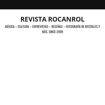
Saltar
al
contenido
REVISTA ROCANROL
MÚSICA – CULTURA – ENTREVISTAS – RESEÑAS – FOTOGRAFÍA DE RECITALES Y
MÁS. SINCE 2009