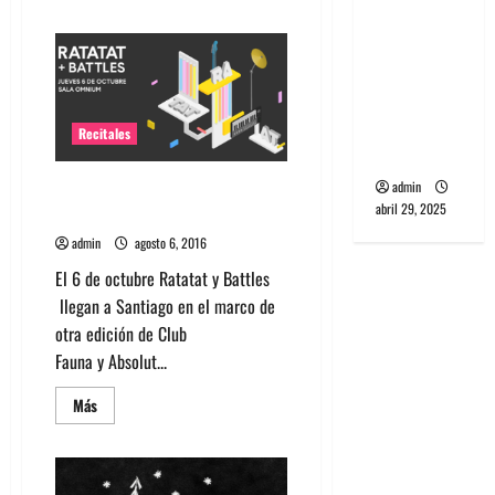
acerca
banda
de
Dj
PCR, No
alemán
Wave y Art
Claptone
se
punk de
presenta
en
Corea del
Chile
Recitales
en
Sur
marzo
admin
Ratatat y Battles agendan show
abril 29, 2025
en Chile
admin
agosto 6, 2016
El 6 de octubre Ratatat y Battles
llegan a Santiago en el marco de
otra edición de Club
Fauna y Absolut...
Leer
Más
más
acerca
de
Ratatat
y