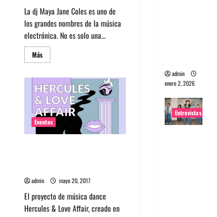
portugues
La dj Maya Jane Coles es uno de
a
los grandes nombres de la música
Maquina:
electrónica. No es solo una...
Directo y
Leer
Más
visceral
más
acerca
admin
de
Maya
enero 2, 2026
Jane
Coles
se
presenta
Entrevistas
en
Chile
Eventos
junto
Entrevista
a
White
Hercules & Love Affair (LIVE)
a la banda
Sample
y
agenda presentación en
japonesa
Kamila
Santiago
Govorcin
Zoobombs
admin
mayo 20, 2017
: Una
energía
El proyecto de música dance
salvaje
Hercules & Love Affair, creado en