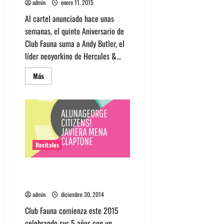
admin
enero 11, 2015
Al cartel anunciado hace unas
semanas, el quinto Aniversario de
Club Fauna suma a Andy Butler, el
líder neoyorkino de Hercules &...
Leer
Más
más
acerca
de
Aniversario
Club
Fauna
Suma
a
Andy
Butler
Recitales
Javiera Mena, Citizens! y más en
aniversario Club Fauna
admin
diciembre 30, 2014
Club Fauna comienza este 2015
celebrando sus 5 años con un