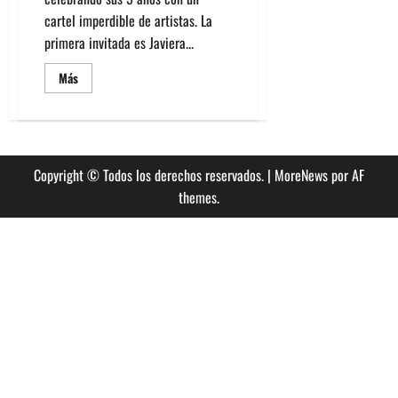
cartel imperdible de artistas. La
primera invitada es Javiera...
Leer
Más
más
acerca
de
Javiera
Mena,
Citizens!
y
Copyright © Todos los derechos reservados.
|
MoreNews
por AF
más
en
themes.
aniversario
Club
Fauna