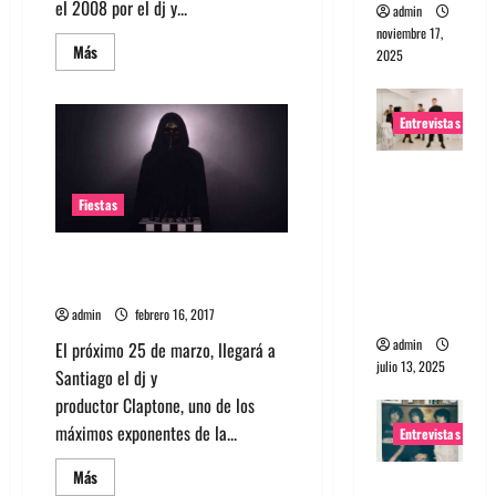
el 2008 por el dj y...
admin
noviembre 17,
Leer
Más
2025
más
acerca
de
Hercules
Entrevistas
&
Love
Affair
Entrevista
(LIVE)
agenda
a The
presentación
Fiestas
en
Wants: Su
Santiago
universo
Dj alemán Claptone se presenta
distorsion
en Chile en marzo
ado
admin
febrero 16, 2017
admin
El próximo 25 de marzo, llegará a
julio 13, 2025
Santiago el dj y
productor Claptone, uno de los
máximos exponentes de la...
Entrevistas
Leer
Más
Entrevista:
más