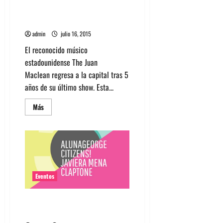
de
The Juan Maclean se presenta
Wild
Nothing
en Chile Junto a Nancy Whang
admin
julio 16, 2015
El reconocido músico
estadounidense The Juan
Maclean regresa a la capital tras 5
años de su último show. Esta...
Leer
Más
más
acerca
de
The
Juan
Maclean
se
presenta
en
Chile
Eventos
Junto
a
Nancy
Aniversario Club Fauna Suma a
Whang
Andy Butler