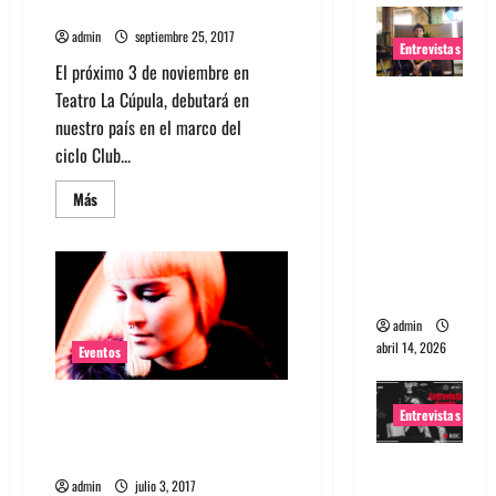
en Teatro La Cúpula
admin
septiembre 25, 2017
Entrevistas
El próximo 3 de noviembre en
Entrevista
Teatro La Cúpula, debutará en
Rudy De
nuestro país en el marco del
Anda:
ciclo Club...
Conquista
Leer
Más
ndo el
más
acerca
mundo,
de
Banda
una tocata
Washed
Out
a la vez
agenda
show
admin
en
abril 14, 2026
Teatro
Eventos
La
Cúpula
Maya Jane Coles se presenta en
Entrevistas
Chile junto a White Sample y
Kamila Govorcin
Entrevista
admin
julio 3, 2017
a banda