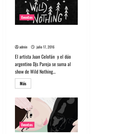
Battles
agendan
show
en
Chile
Eventos
Juan Celofán y Djs Pareja se
suma a show de Wild Nothing
admin
julio 17, 2016
El artista Juan Celofán y el dúo
argentino Djs Pareja se suma al
show de Wild Nothing...
Leer
Más
más
acerca
de
Juan
Celofán
y
Djs
Pareja
se
suma
Eventos
a
show