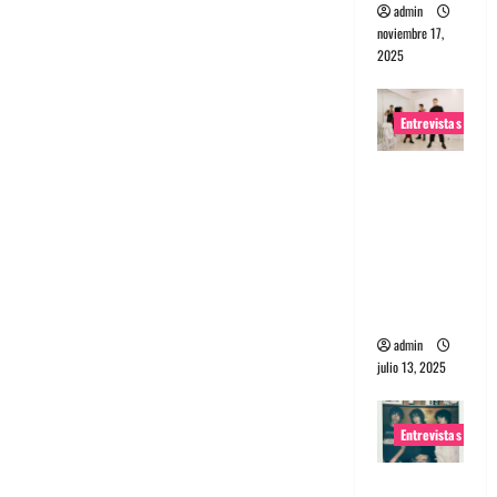
admin
noviembre 17,
2025
Entrevistas
Entrevista
a The
Wants: Su
universo
distorsion
ado
admin
julio 13, 2025
Entrevistas
Entrevista: