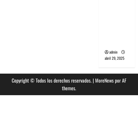
banda
PCR, No
Wave y Art
punk de
Corea del
Sur
admin
abril 29, 2025
Copyright © Todos los derechos reservados.
|
MoreNews
por AF
themes.