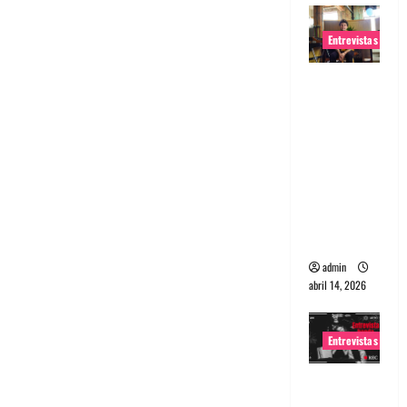
Entrevistas
Entrevista
Rudy De
Anda:
Conquista
ndo el
mundo,
una tocata
a la vez
admin
abril 14, 2026
Entrevistas
Entrevista
a banda