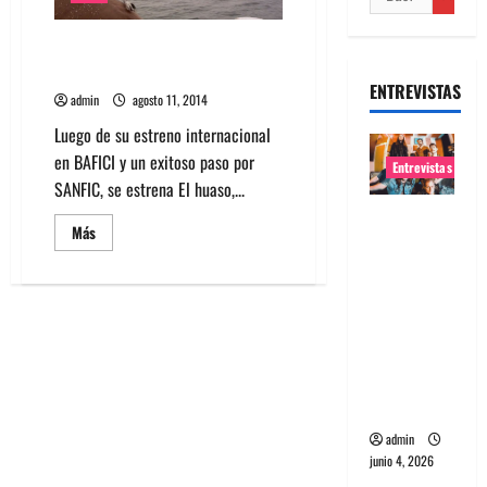
Aclamado documental El huaso
se exhibe en Cineteca Nacional
ENTREVISTAS
admin
agosto 11, 2014
Luego de su estreno internacional
en BAFICI y un exitoso paso por
Entrevistas
SANFIC, se estrena El huaso,...
Entrevista
Leer
Más
banda
más
acerca
Evolfo:
de
Aclamado
Hablándol
documental
El
e
huaso
directame
se
exhibe
nte a tu
en
Cineteca
espíritu
Nacional
admin
junio 4, 2026