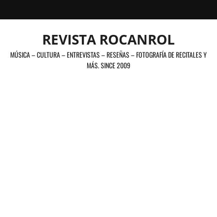
Saltar
al
contenido
REVISTA ROCANROL
MÚSICA – CULTURA – ENTREVISTAS – RESEÑAS – FOTOGRAFÍA DE RECITALES Y
MÁS. SINCE 2009