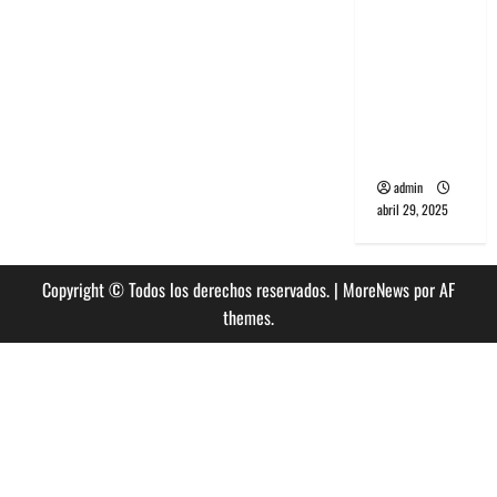
banda
PCR, No
Wave y Art
punk de
Corea del
Sur
admin
abril 29, 2025
Copyright © Todos los derechos reservados.
|
MoreNews
por AF
themes.