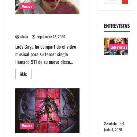
Musica
Mira el nuevo video de Lady
ENTREVISTAS
Gaga para su tema 911
admin
septiembre 18, 2020
Lady Gaga ha compartido el video
Entrevistas
musical para su tercer single
Entrevista
llamado 911 de su nuevo disco...
banda
Leer
Más
Evolfo:
más
acerca
Hablándol
de
Mira
e
el
directame
nuevo
video
nte a tu
de
Lady
espíritu
Gaga
para
admin
su
Musica
tema
junio 4, 2026
911