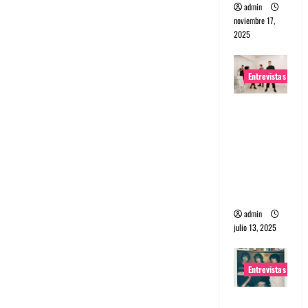
admin
noviembre 17,
2025
Entrevistas
Entrevista
a The
Wants: Su
universo
distorsion
ado
admin
julio 13, 2025
Entrevistas
Entrevista: