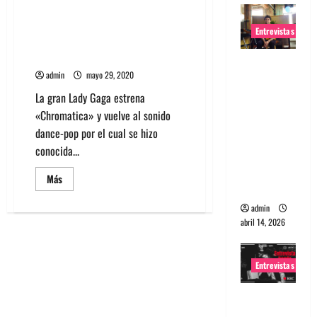
Lady Gaga estrena
«Chromatica» con
Entrevistas
colaboraciones de Elton John,
Blackpink y Ariana Grande
Entrevista
admin
mayo 29, 2020
Rudy De
La gran Lady Gaga estrena
Anda:
«Chromatica» y vuelve al sonido
Conquista
dance-pop por el cual se hizo
ndo el
conocida...
mundo,
una tocata
Leer
Más
a la vez
más
acerca
de
admin
Lady
abril 14, 2026
Gaga
estrena
«Chromatica»
con
Entrevistas
colaboraciones
de
Elton
Entrevista
John,
Blackpink
a banda
y