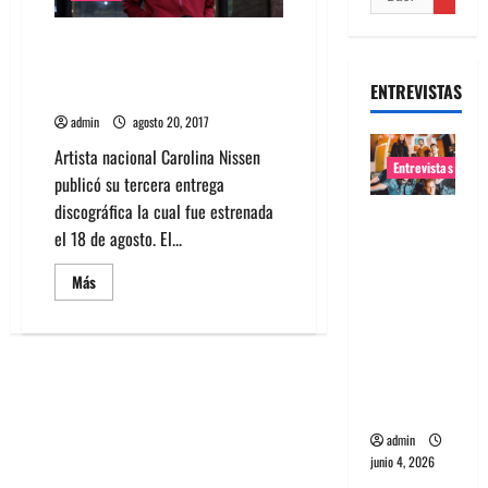
Artista nacional Carolina Nissen
publicó su nuevo disco:
ENTREVISTAS
«Bosque»
admin
agosto 20, 2017
Artista nacional Carolina Nissen
Entrevistas
publicó su tercera entrega
discográfica la cual fue estrenada
Entrevista
el 18 de agosto. El...
banda
Evolfo:
Leer
Más
más
Hablándol
acerca
e
de
Artista
directame
nacional
Carolina
nte a tu
Nissen
publicó
espíritu
su
nuevo
admin
disco:
junio 4, 2026
«Bosque»