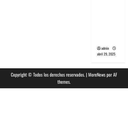
banda
PCR, No
Wave y Art
punk de
Corea del
Sur
admin
abril 29, 2025
Copyright © Todos los derechos reservados.
|
MoreNews
por AF
themes.