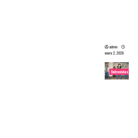
portugues
a
Maquina:
Directo y
visceral
admin
enero 2, 2026
Entrevistas
Entrevista
a la banda
japonesa
Zoobombs
: Una
energía
salvaje