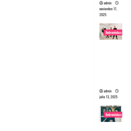
admin
noviembre 17,
2025
Entrevistas
Entrevista
a The
Wants: Su
universo
distorsion
ado
admin
julio 13, 2025
Entrevistas
Entrevista: