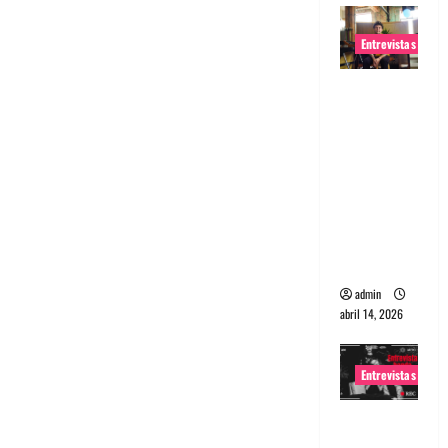
Entrevistas
Entrevista
Rudy De
Anda:
Conquista
ndo el
mundo,
una tocata
a la vez
admin
abril 14, 2026
Entrevistas
Entrevista
a banda