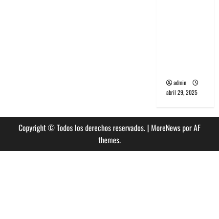
banda
PCR, No
Wave y Art
punk de
Corea del
Sur
admin
abril 29, 2025
Copyright © Todos los derechos reservados.
|
MoreNews
por AF
themes.