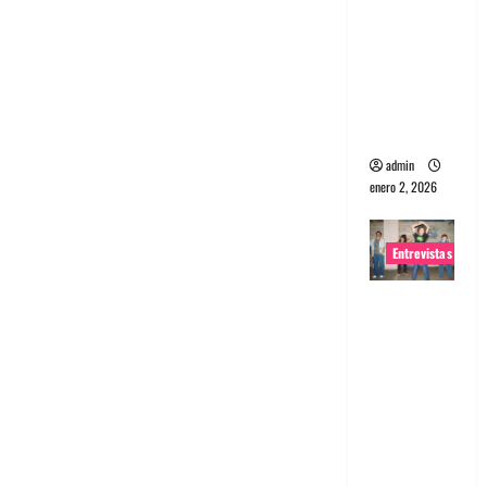
portugues
a
Maquina:
Directo y
visceral
admin
enero 2, 2026
Entrevistas
Entrevista
a la banda
japonesa
Zoobombs
: Una
energía
salvaje