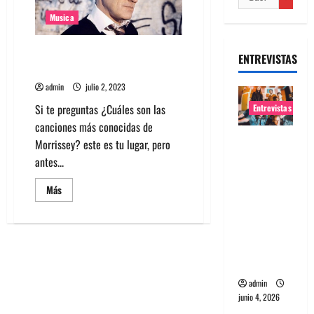
Musica
¿Cuáles son las canciones más
ENTREVISTAS
conocidas de Morrissey?
admin
julio 2, 2023
Si te preguntas ¿Cuáles son las
Entrevistas
canciones más conocidas de
Entrevista
Morrissey? este es tu lugar, pero
banda
antes...
Evolfo:
Leer
Más
Hablándol
más
acerca
e
de
directame
¿Cuáles
son
nte a tu
las
canciones
espíritu
más
conocidas
admin
de
Morrissey?
junio 4, 2026