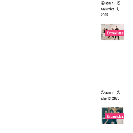
admin
noviembre 17,
2025
Entrevistas
Entrevista
a The
Wants: Su
universo
distorsion
ado
admin
julio 13, 2025
Entrevistas
Entrevista: