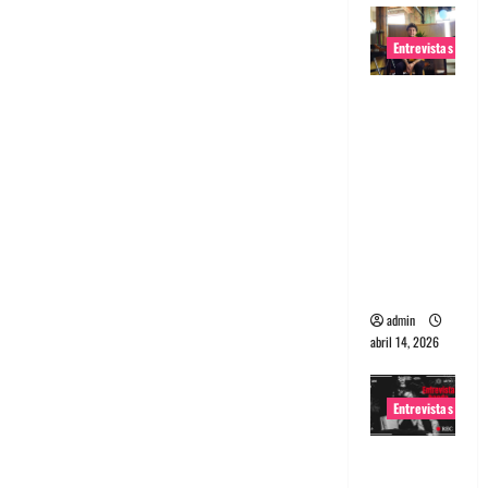
Entrevistas
Entrevista
Rudy De
Anda:
Conquista
ndo el
mundo,
una tocata
a la vez
admin
abril 14, 2026
Entrevistas
Entrevista
a banda