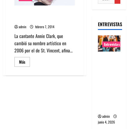
Escucha nueva canción de St.
Vincent
ENTREVISTAS
admin
febrero 7, 2014
La cantante Annie Clark, que
cambió su nombre artístico en
Entrevistas
2006 por el de St. Vincent, afina...
Entrevista
Leer
Más
banda
más
acerca
Evolfo:
de
Escucha
Hablándol
nueva
canción
e
de
directame
St.
Vincent
nte a tu
espíritu
admin
junio 4, 2026