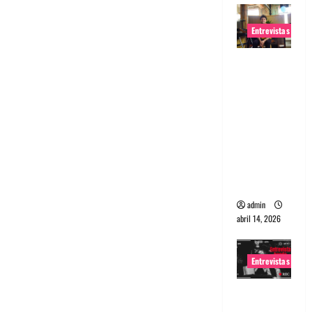
Entrevistas
Entrevista
Rudy De
Anda:
Conquista
ndo el
mundo,
una tocata
a la vez
admin
abril 14, 2026
Entrevistas
Entrevista
a banda