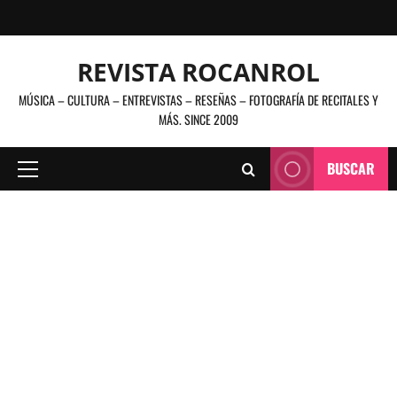
Saltar
al
contenido
REVISTA ROCANROL
MÚSICA – CULTURA – ENTREVISTAS – RESEÑAS – FOTOGRAFÍA DE RECITALES Y
MÁS. SINCE 2009
BUSCAR
Menú
principal