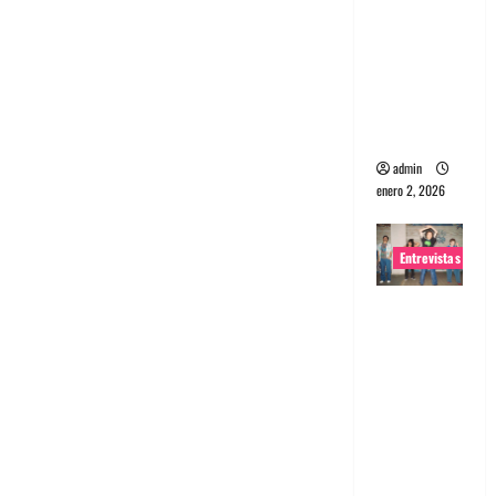
portugues
a
Maquina:
Directo y
visceral
admin
enero 2, 2026
Entrevistas
Entrevista
a la banda
japonesa
Zoobombs
: Una
energía
salvaje